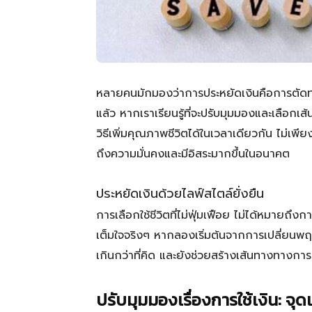
หลายคนมักมองว่าการประหยัดเงินคือการตัดทอ
แล้ว หากเราเรียนรู้ที่จะปรับมุมมองและเลือ
วิธีเพิ่มคุณภาพชีวิตได้ในเวลาเดียวกัน ไม่เพีย
ถึงความมั่นคงและมีอิสระมากขึ้นในอนาคต
ประหยัดเงินด้วยไลฟ์สไตล์ยั่งยืน
การเลือกใช้ชีวิตที่ไม่ฟุ่มเฟือย ไม่ได้หมายถึงก
เต็มใจจริงๆ หากลองเริ่มต้นจากการเปลี่ยนพฤ
เกินกว่าที่คิด และยังช่วยสร้างเส้นทางทางการเ
ปรับมุมมองเรื่องการใช้เงิน: จุ