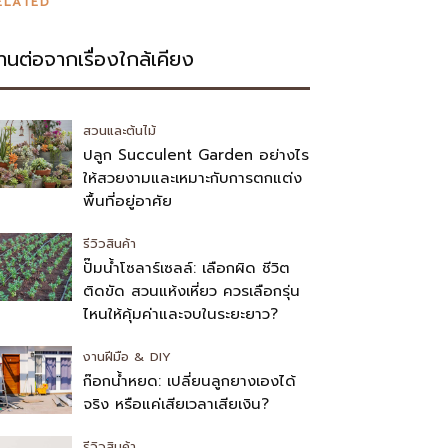
ELATED
่านต่อจากเรื่องใกล้เคียง
สวนและต้นไม้
ปลูก Succulent Garden อย่างไร
ให้สวยงามและเหมาะกับการตกแต่ง
พื้นที่อยู่อาศัย
รีวิวสินค้า
ปั๊มน้ำโซลาร์เซลล์: เลือกผิด ชีวิต
ติดขัด สวนแห้งเหี่ยว ควรเลือกรุ่น
ไหนให้คุ้มค่าและจบในระยะยาว?
งานฝีมือ & DIY
ก๊อกน้ำหยด: เปลี่ยนลูกยางเองได้
จริง หรือแค่เสียเวลาเสียเงิน?
รีวิวสินค้า