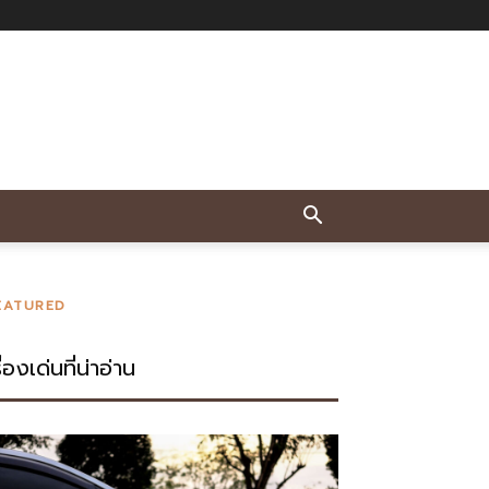
EATURED
ื่องเด่นที่น่าอ่าน