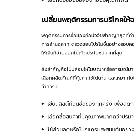
เลือกซื้อของมือสองที่ยังมีคุณภาพดี
เปลี่ยนพฤติกรรมการบริโภคให้ฉ
พฤติกรรมการซื้อของคือปัจจัยสำคัญที่สุดที่กำ
การอ่านฉลาก ตรวจสอบโปรโมชั่นอย่างรอบคอบ ห
ให้เงินที่จ่ายออกไปเกิดประโยชน์มากที่สุด
สิ่งสำคัญคือไม่ปล่อยให้โฆษณาหรืออารมณ์มา
เลือกผลิตภัณฑ์ที่คุ้มค่า ใช้ได้นาน และเหมาะกั
ว่าควรมี
เขียนลิสต์ก่อนซื้อของทุกครั้ง เพื่อลดก
เลือกซื้อสินค้าที่มีคุณภาพมากกว่าปริ
ใช้ส่วนลดหรือโปรแกรมสะสมแต้มอย่า