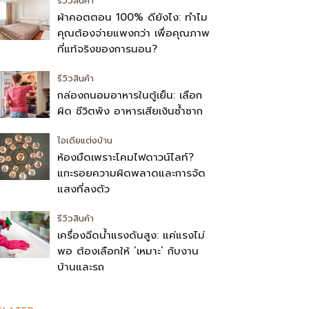
รีวิวสินค้า
ผ้าคอตตอน 100% ดียังไง: ทำไม
คุณต้องจ่ายแพงกว่า เพื่อคุณภาพ
ที่แท้จริงของการนอน?
รีวิวสินค้า
กล่องถนอมอาหารในตู้เย็น: เลือก
ผิด ชีวิตพัง อาหารเสียเงินซ้ำซาก
ไอเดียแต่งบ้าน
ห้องมืดเพราะโคมไฟดาวน์ไลท์?
แกะรอยความผิดพลาดและการจัด
แสงที่ลงตัว
รีวิวสินค้า
เครื่องฉีดน้ำแรงดันสูง: แค่แรงไม่
พอ ต้องเลือกให้ ‘เหมาะ’ กับงาน
บ้านและรถ