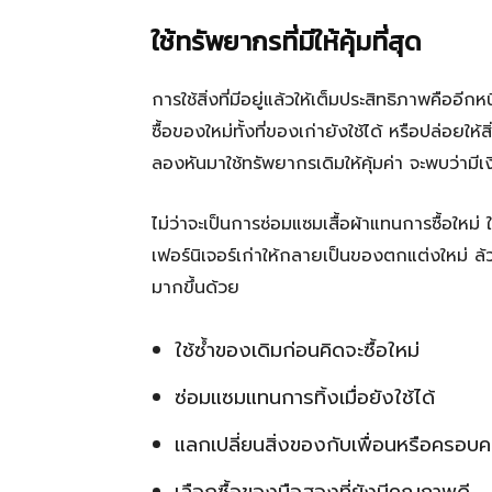
ใช้ทรัพยากรที่มีให้คุ้มที่สุด
การใช้สิ่งที่มีอยู่แล้วให้เต็มประสิทธิภาพคืออี
ซื้อของใหม่ทั้งที่ของเก่ายังใช้ได้ หรือปล่อยให้
ลองหันมาใช้ทรัพยากรเดิมให้คุ้มค่า จะพบว่ามีเง
ไม่ว่าจะเป็นการซ่อมแซมเสื้อผ้าแทนการซื้อใหม
เฟอร์นิเจอร์เก่าให้กลายเป็นของตกแต่งใหม่ ล้
มากขึ้นด้วย
ใช้ซ้ำของเดิมก่อนคิดจะซื้อใหม่
ซ่อมแซมแทนการทิ้งเมื่อยังใช้ได้
แลกเปลี่ยนสิ่งของกับเพื่อนหรือครอบค