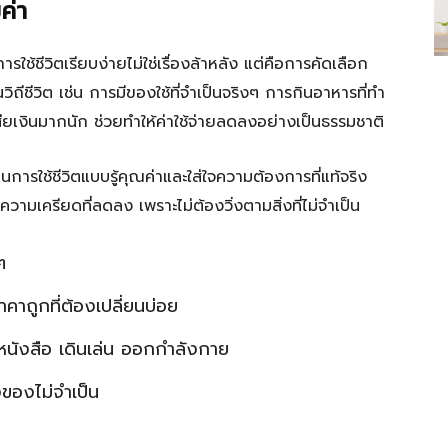
ค่า
ใช้ชีวิตเรียบง่ายไม่ใช่เรื่องล้าหลัง แต่คือการคัดเลือก
วิถีชีวิต เช่น การมีของใช้ที่จำเป็นจริงๆ การกินอาหารที่ทำ
งเสียเงินมากนัก ช่วยทำให้ค่าใช้จ่ายลดลงอย่างเป็นธรรมชาติ
นการใช้ชีวิตแบบรู้คุณค่าและใส่ใจความต้องการที่แท้จริง
ละความเครียดที่ลดลง เพราะไม่ต้องวิ่งตามสิ่งที่ไม่จำเป็น
ๆ
คาถูกที่ต้องเปลี่ยนบ่อย
หนังสือ เดินเล่น ออกกำลังกาย
งของไม่จำเป็น