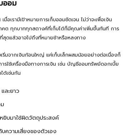
็บออม
มื่อเรามีเป้าหมายการเก็บออมชัดเจน ไม่ว่าจะเพื่อเงิน
คต ทุกบาททุกสตางค์ที่เก็บได้ก็มีคุณค่าเพิ่มขึ้นทันที การ
 ที่สุดแล้วอาจไปถึงที่หมายช้าหรือหลงทาง
ริ่มจากเงินก้อนใหญ่ แค่เก็บเล็กผสมน้อยอย่างต่อเนื่องก็
รใช้เครื่องมือทางการเงิน เช่น บัญชีออมทรัพย์ดอกเบี้ย
ได้เช่นกัน
 และยาว
อม
หยิบมาใช้ผิดวัตถุประสงค์
ะดับความเสี่ยงของตัวเอง