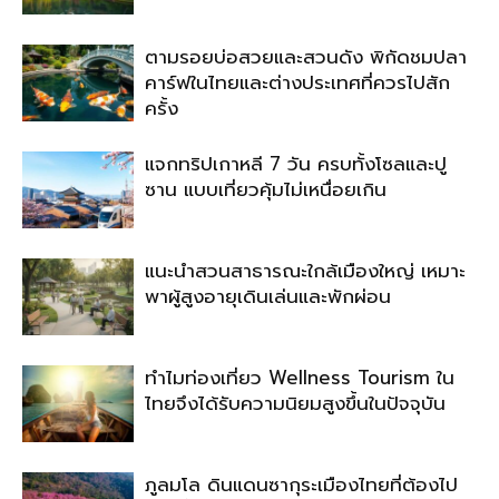
ตามรอยบ่อสวยและสวนดัง พิกัดชมปลา
คาร์ฟในไทยและต่างประเทศที่ควรไปสัก
ครั้ง
แจกทริปเกาหลี 7 วัน ครบทั้งโซลและปู
ซาน แบบเที่ยวคุ้มไม่เหนื่อยเกิน
แนะนำสวนสาธารณะใกล้เมืองใหญ่ เหมาะ
พาผู้สูงอายุเดินเล่นและพักผ่อน
ทำไมท่องเที่ยว Wellness Tourism ใน
ไทยจึงได้รับความนิยมสูงขึ้นในปัจจุบัน
ภูลมโล ดินแดนซากุระเมืองไทยที่ต้องไป