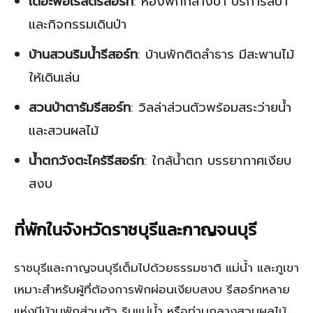
เดอะฟอเรสต์รีสอร์ท
: ห้องพักกลางป่า บริการสปา
และกิจกรรมเดินป่า
บ้านสวนริมน้ำรีสอร์ท
: บ้านพักติดลำธาร มีสะพานไม้
ให้เดินเล่น
สวนป่าตารัมรีสอร์ท
: วิลล่าส่วนตัวพร้อมสระว่ายน้ำ
และสวนผลไม้
น้ำตกวังตะไคร้รีสอร์ท
: ใกล้น้ำตก บรรยากาศเงียบ
สงบ
ที่พักในจังหวัดราชบุรีและกาญจนบุรี
ราชบุรีและกาญจนบุรีเต็มไปด้วยธรรมชาติ แม่น้ำ และภูเขา
เหมาะสำหรับผู้ที่ต้องการพักผ่อนเงียบสงบ รีสอร์ทหลาย
แห่งมีบ้านพักส่วนตัว ริมแม่น้ำ หรือท่ามกลางสวนผลไม้