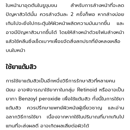
ใบหน้ามาอุดตันในรูขุมขน สำหรับการล้างหน้าที่จะลด
ปัญหาสิวได้นั้น ควรล้างวันละ 2 ครั้งก็พอ หากล้างบ่อย
เกินไปจะยิ่งไปกระตุ้นให้ผิวหน้าผลิตความมันมากขึ้น และ
อาจมีปัญหาสิวมากขึ้นได้ โดยให้ล้างหน้าด้วยโฟมล้างหน้า
แล้วใช้คลีนซิ่งเช็ดเบาๆเพื่อขจัดสิ่งสกปรกที่ยังหลงเหลือ
บนใบหน้า
ใช้ยาแต้มสิว
การใช้ยาแต้มสิวเป็นอีกหนึ่งวิธีการรักษาสิวที่หลายคน
นิยม อาจพิจารณาใช้ยาทาในกลุ่ม Retinoid หรืออาจเป็น
ยาทา Benzoyl peroxide เพื่อใช้แต้มสิว ทั้งนี้ในการใช้ยา
แต้มสิว ควรปรึกษาแพทย์ผิวหนังผู้เชี่ยวชาญ และอ่าน
ฉลากวิธีการใช้ยา เนื่องจากหากใช้ในปริมาณที่มากเกินไป
แทนที่จะส่งผลดี อาจเกิดผลเสียต่อผิวได้