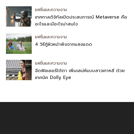
แฟชั่นและความงาม
เทศกาลดิจิทัลเปิดประสบการณ์ Metaverse คือ
อะไรและมีอะไรน่าสนใจ
แฟชั่นและความงาม
4 วิธีกู้ผิวหน้าพังจากแสงแดด
แฟชั่นและความงาม
ฉีดฟิลเลอร์ใต้ตา เพิ่มเสน่ห์แบบสาวเกาหลี ด้วย
เทคนิค Dolly Eye