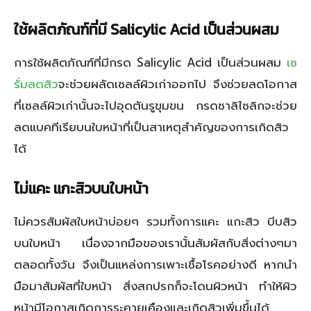
ใช้ผลิตภัณฑ์ที่มี
Salicylic Acid
เป็นส่วนผสม
การใช้ผลิตภัณฑ์ที่มีกรด Salicylic Acid เป็นส่วนผสม
เซ
รั่มลดสิว
จะช่วยผลัดเซลล์ผิวเก่าออกไป จึงช่วยลดโอกาส
ที่เซลล์ผิวเก่านั้นจะไปอุดตันรูขุมขน กรดซาลิไซลิกจะช่วย
ลดแบคทีเรียบนใบหน้าที่เป็นสาเหตุสำคัญของการเกิดสิว
ได้
ไม่แคะ แกะสิวบนใบหน้า
ไม่ควรสัมผัสใบหน้าบ่อยๆ รวมทั้งการแคะ แกะสิว บีบสิว
บนใบหน้า เนื่องจากมือของเรานั้นสัมผัสกับสิ่งต่างๆมา
ตลอดทั้งวัน จึงเป็นแหล่งการเพาะเชื้อโรคอย่างดี หากนำ
มือมาสัมผัสที่ใบหน้า สิ่งสกปรกก็จะโดนผิวหน้า ทำให้ผิว
หน้ามีโอกาสเกิดการระคายเคืองและเกิดสิวเพิ่มขึ้นได้