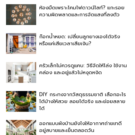
ห้องมืดเพราะโคมไฟดาวน์ไลท์? แกะรอย
ความผิดพลาดและการจัดแสงที่ลงตัว
ก๊อกน้ำหยด: เปลี่ยนลูกยางเองได้จริง
หรือแค่เสียเวลาเสียเงิน?
ครัวเล็กไม่ควรดูแคบ: วิธีจัดให้โล่ง ใช้งาน
คล่อง และอยู่แล้วไม่หงุดหงิด
DIY กระทงจากวัสดุธรรมชาติ เลือกอะไร
ได้บ้างให้สวย ลอยได้จริง และย่อยสลาย
ได้
ออกแบบผังบ้านยังไงให้อากาศถ่ายเทดี
อยู่สบายและเย็นตลอดวัน