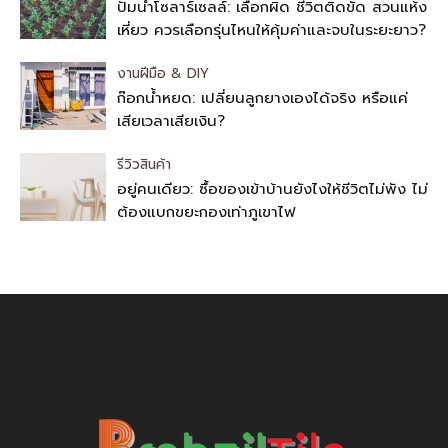
ปั๊มน้ำโซลาร์เซลล์: เลือกผิด ชีวิตติดขัด สวนแห้ง
เหี่ยว ควรเลือกรุ่นไหนให้คุ้มค่าและจบในระยะยาว?
งานฝีมือ & DIY
ก๊อกน้ำหยด: เปลี่ยนลูกยางเองได้จริง หรือแค่
เสียเวลาเสียเงิน?
รีวิวสินค้า
อยู่คนเดียว: ซื้อของเข้าบ้านยังไงให้ชีวิตไม่พัง ไม่
ต้องแบกขยะกองเท่าภูเขาไฟ