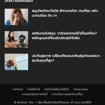
บทความยอดนิยม
สมุนไพรรักษาไซนัส ฟ้าทะลายโจร กระเทียม พริก
มะขามป้อม ขิง งา
สตรีมเกมไม่สดุด: การ์ดแคปเจอร์จำเป็นแค่ไหน?
พลิกมุมมองที่คนส่วนใหญ่เข้าใจผิด
ประกันสุขภาพ เปรียบเทียบแบบไหนคุ้มค่าและเหมาะ
สมกับคุณที่สุด?
หน้าแรก
ไลฟ์สไตล์
เทคโนโลยีและดิจิทัล
บ้านและสวน
ยานยนต์และการขับขี่
การเดินทางและท่องเที่ยว
© Brehzil Tile — เลือกพื้นผิวให้พอดีกับแสง น้ำ แรง และวิธีใช้