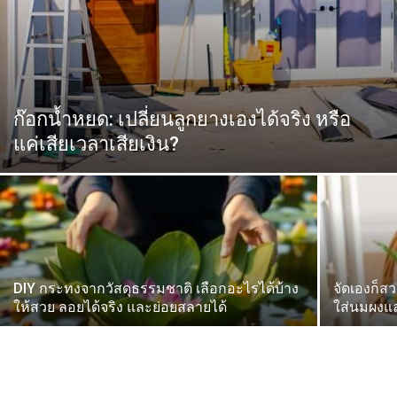
ก๊อกน้ำหยด: เปลี่ยนลูกยางเองได้จริง หรือ
แค่เสียเวลาเสียเงิน?
DIY กระทงจากวัสดุธรรมชาติ เลือกอะไรได้บ้าง
จัดเองก็ส
ให้สวย ลอยได้จริง และย่อยสลายได้
ใส่นมผงแ