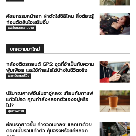
ศัลยกรรมหน้าอก ผ่าตัดใส่ซิลิโคน สิ่งต้องรู้
ก่อนตัดสินใจเสริมอึ๋ม
แฟชั่นและความงาม
บทความมาใหม่
กล้องติดรถยนต์ GPS: จุดที่จำเป็นกับความ
ฟุ่มเฟือย และใช้ทำอะไรได้บ้างในชีวิตจริง
แกดเจ็ตและรีวิว
ปริมาณคาเฟอีนในชาอู่หลง: เทียบกับกาแฟ
แก้วโปรด คุณกำลังหลอกตัวเองอยู่หรือ
ไม่?
สุขภาพกาย
ผ่อนรถยาวขึ้น ค่างวดเบาลง: แลกมาด้วย
ดอกเบี้ยรวมเท่าตัว คุ้มจริงหรือแค่หลอก