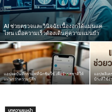
AI ช่วยตรวจและวินิจฉัยเนื้องอกได้แม่นแค่
ไหน เมื่อความเร็วต้องเดินคู่ความแม่นยำ
แอปจดบันทึกกาแฟที่นักชิมใช้ เพื่อจำรสชาติให้
แอปพลิเค
แม่นกว่าความรู้สึก
บ้างที่ใช้ง่
บทความแนะนำ