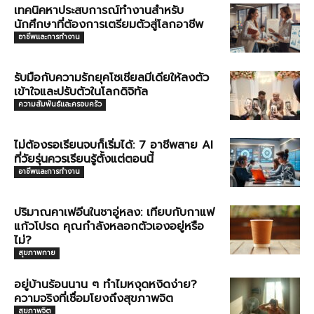
เทคนิคหาประสบการณ์ทำงานสำหรับ
นักศึกษาที่ต้องการเตรียมตัวสู่โลกอาชีพ
อาชีพและการทำงาน
รับมือกับความรักยุคโซเชียลมีเดียให้ลงตัว
เข้าใจและปรับตัวในโลกดิจิทัล
ความสัมพันธ์และครอบครัว
ไม่ต้องรอเรียนจบก็เริ่มได้: 7 อาชีพสาย AI
ที่วัยรุ่นควรเรียนรู้ตั้งแต่ตอนนี้
อาชีพและการทำงาน
ปริมาณคาเฟอีนในชาอู่หลง: เทียบกับกาแฟ
แก้วโปรด คุณกำลังหลอกตัวเองอยู่หรือ
ไม่?
สุขภาพกาย
อยู่บ้านร้อนนาน ๆ ทำไมหงุดหงิดง่าย?
ความจริงที่เชื่อมโยงถึงสุขภาพจิต
สุขภาพจิต