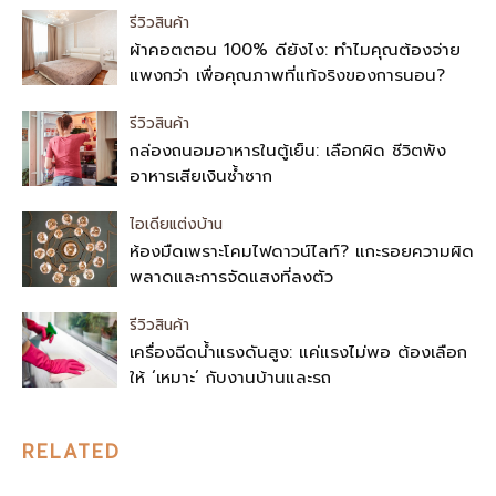
รีวิวสินค้า
ผ้าคอตตอน 100% ดียังไง: ทำไมคุณต้องจ่าย
แพงกว่า เพื่อคุณภาพที่แท้จริงของการนอน?
รีวิวสินค้า
กล่องถนอมอาหารในตู้เย็น: เลือกผิด ชีวิตพัง
อาหารเสียเงินซ้ำซาก
ไอเดียแต่งบ้าน
ห้องมืดเพราะโคมไฟดาวน์ไลท์? แกะรอยความผิด
พลาดและการจัดแสงที่ลงตัว
รีวิวสินค้า
เครื่องฉีดน้ำแรงดันสูง: แค่แรงไม่พอ ต้องเลือก
ให้ ‘เหมาะ’ กับงานบ้านและรถ
RELATED