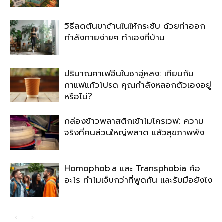
วิธีลดต้นขาด้านในให้กระชับ ด้วยท่าออก
กำลังกายง่ายๆ ทำเองที่บ้าน
ปริมาณคาเฟอีนในชาอู่หลง: เทียบกับ
กาแฟแก้วโปรด คุณกำลังหลอกตัวเองอยู่
หรือไม่?
กล่องข้าวพลาสติกเข้าไมโครเวฟ: ความ
จริงที่คนส่วนใหญ่พลาด แล้วสุขภาพพัง
Homophobia และ Transphobia คือ
อะไร ทำไมเจ็บกว่าที่พูดกัน และรับมือยังไง