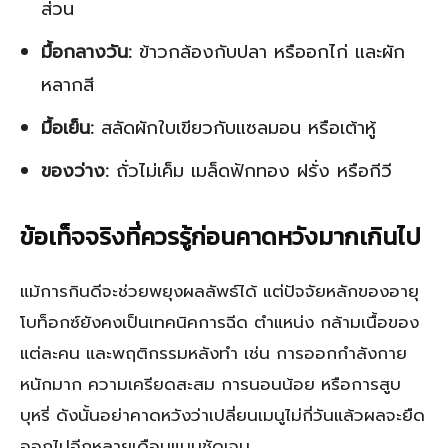
ส่วน
มื้อกลางวัน:
ข้าวกล้องกับปลา หรืออกไก่ และผัก
หลากสี
มื้อเย็น:
สลัดผักใบเขียวกับแซลมอน หรือเต้าหู้
ของว่าง:
ถั่วไม่เค็ม เมล็ดฟักทอง ฝรั่ง หรือกีวี
ข้อเท็จจริงที่ควรรู้ก่อนคาดหวังมากเกินไป
แม้การกินดีจะช่วยพยุงผลลัพธ์ได้ แต่ปัจจัยหลักของอายุ
โบท็อกซ์ยังคงเป็นเทคนิคการฉีด ตำแหน่ง กล้ามเนื้อของ
แต่ละคน และพฤติกรรมหลังทำ เช่น การออกกำลังกาย
หนักมาก ความเครียดสะสม การนอนน้อย หรือการสูบ
บุหรี่ ดังนั้นอย่าคาดหวังว่าเปลี่ยนเมนูไม่กี่วันแล้วผลจะยืด
ออกไปอีกหลายเดือนแบบชัดเจน