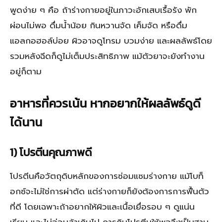
พูดง่าย ๆ คือ ถ้าร่างกายอยู่ในภาวะอักเสบเรื้อรัง พัก
ผ่อนไม่พอ ดื่มน้ำน้อย กินหวานจัด เค็มจัด หรือดื่ม
แอลกอฮอล์บ่อย ผิวอาจดูโทรม บวมง่าย และผลลัพธ์โดย
รวมหลังฉีดก็ดูไม่เต็มประสิทธิภาพ แม้ตัวยาจะยังทำงาน
อยู่ก็ตาม
อาหารที่ควรเน้น หากอยากให้ผลลัพธ์ดูดี
ได้นาน
1) โปรตีนคุณภาพดี
โปรตีนคือวัตถุดิบหลักของการซ่อมแซมร่างกาย แม้โบท็
อกซ์จะไม่ใช่การผ่าตัด แต่ร่างกายก็ยังต้องการการฟื้นตัว
ที่ดี โดยเฉพาะถ้าอยากให้ผิวและเนื้อเยื่อรอบ ๆ ดูแน่น
เรียบ และไม่อ่อนล้าเกินไป การกินโปรตีนให้พอจึงเป็นฐาน