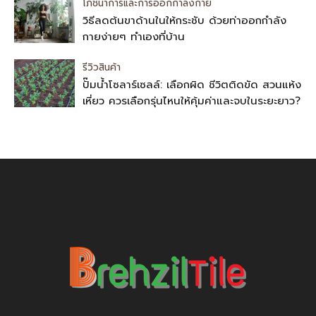
โภชนาการและการออกกำลังกาย
วิธีลดต้นขาด้านในให้กระชับ ด้วยท่าออกกำลัง
กายง่ายๆ ทำเองที่บ้าน
รีวิวสินค้า
ปั๊มน้ำโซลาร์เซลล์: เลือกผิด ชีวิตติดขัด สวนแห้ง
เหี่ยว ควรเลือกรุ่นไหนให้คุ้มค่าและจบในระยะยาว?