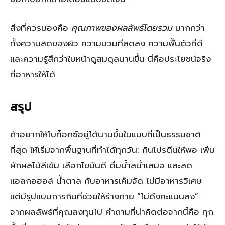
สิ่งที่ควรมองคือ
คุณภาพของผลลัพธ์โดยรวม
มากกว่า
ทั้งความสดของผิว ความบวมที่ลดลง ความฟื้นตัวที่ดี
และความรู้สึกว่าใบหน้าดูสมดุลนานขึ้น นี่คือประโยชน์จริง
ที่อาหารให้ได้
สรุป
ถ้าอยากให้โบท็อกซ์อยู่ได้นานขึ้นในแบบที่เป็นธรรมชาติ
ที่สุด ให้เริ่มจากพื้นฐานที่ทำได้ทุกวัน: กินโปรตีนให้พอ เพิ่ม
ผักผลไม้สีเข้ม เลือกไขมันดี ดื่มน้ำสม่ำเสมอ และลด
แอลกอฮอล์ น้ำตาล กับอาหารเค็มจัด ไม่มีอาหารวิเศษ
แต่มีรูปแบบการกินที่ช่วยให้ร่างกาย “ไม่ดึงคะแนนลง”
จากผลลัพธ์ที่คุณลงทุนไป คำถามที่น่าคิดต่อจากนี้คือ ทุก