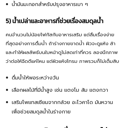
น้ำมันมะกอกสำหรับปรุงอาหารเบา ๆ
5) น้ำเปล่าและอาหารที่ช่วยเรื่องสมดุลน้ำ
คนจำนวนไม่น้อยโฟกัสกับอาหารเสริม แต่ลืมเรื่องง่าย
ที่สุดอย่างการดื่มน้ำ ถ้าร่างกายขาดน้ำ ผิวจะดูแห้ง ล้า
และทำให้ผลลัพธ์บนใบหน้าดูไม่สดเท่าที่ควร ลองนึกภาพ
ว่าต่อให้ฉีดดีแค่ไหน แต่ผิวแห้งโทรม ภาพรวมก็ไม่เต็มสิบ
ดื่มน้ำให้พอระหว่างวัน
เลือกผลไม้ที่มีน้ำสูง เช่น แตงโม ส้ม แตงกวา
เสริมโพแทสเซียมจากกล้วย อะโวคาโด มันหวาน
เพื่อช่วยสมดุลน้ำในร่างกาย