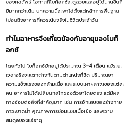
ของผลลัพธ์ โอกาสที่โบท็อกซ์จะดูสวยและอยู่ได้นานขึ้นก็
มีมากกว่าเดิม บทความนี้จะพาไล่ตั้งแต่หลักการพื้นฐาน
ไปจนถึงอาหารที่ควรเน้นจริงในชีวิตประจำวัน
ทำไมอาหารจึงเกี่ยวข้องกับอายุของโบท็
อกซ์
โดยทั่วไป โบท็อกซ์มักอยู่ได้ประมาณ
3–4 เดือน
แม้ระยะ
เวลาจริงจะแตกต่างกันตามตำแหน่งที่ฉีด ปริมาณยา
ความแข็งแรงของกล้ามเนื้อ และระบบเผาผลาญของแต่ละ
คน อาหารไม่ได้เปลี่ยนกลไกของตัวยาโดยตรง แต่มีผล
ทางอ้อมต่อสิ่งที่สำคัญมาก เช่น การอักเสบของร่างกาย
ภาวะขาดน้ำ คุณภาพการซ่อมแซมเนื้อเยื่อ และความ
สมดุลของแร่ธาตุ