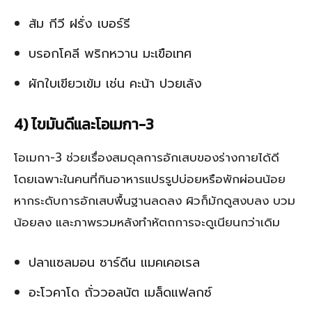
ส้ม กีวี ฝรั่ง เบอร์รี
บรอกโคลี พริกหวาน มะเขือเทศ
ผักใบเขียวเข้ม เช่น คะน้า ปวยเล้ง
4) ไขมันดีและโอเมกา-3
โอเมกา-3 ช่วยเรื่องสมดุลการอักเสบของร่างกายได้ดี
โดยเฉพาะในคนที่กินอาหารแปรรูปบ่อยหรือพักผ่อนน้อย
หากระดับการอักเสบพื้นฐานลดลง ผิวก็มักดูสงบลง บวม
น้อยลง และภาพรวมหลังทำหัตถการจะดูเนียนกว่าเดิม
ปลาแซลมอน ซาร์ดีน แมคเคอเรล
อะโวคาโด ถั่ววอลนัต เมล็ดแฟลกซ์