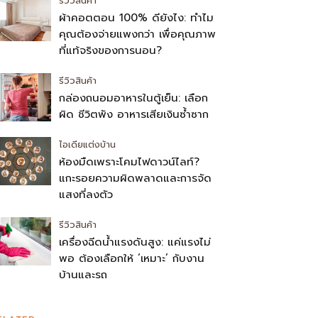
รีวิวสินค้า
ผ้าคอตตอน 100% ดียังไง: ทำไม
คุณต้องจ่ายแพงกว่า เพื่อคุณภาพ
ที่แท้จริงของการนอน?
รีวิวสินค้า
กล่องถนอมอาหารในตู้เย็น: เลือก
ผิด ชีวิตพัง อาหารเสียเงินซ้ำซาก
ไอเดียแต่งบ้าน
ห้องมืดเพราะโคมไฟดาวน์ไลท์?
แกะรอยความผิดพลาดและการจัด
แสงที่ลงตัว
รีวิวสินค้า
เครื่องฉีดน้ำแรงดันสูง: แค่แรงไม่
พอ ต้องเลือกให้ ‘เหมาะ’ กับงาน
บ้านและรถ