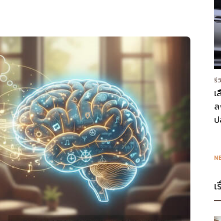
รี
เ
ล
ป
N
เ