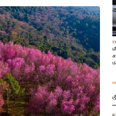
รี
เ
ล
ป
N
เ