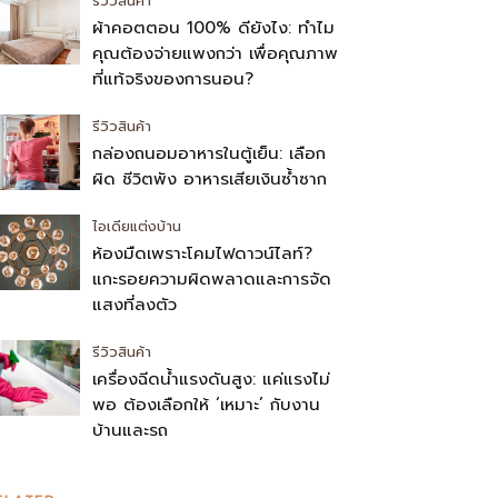
รีวิวสินค้า
ผ้าคอตตอน 100% ดียังไง: ทำไม
คุณต้องจ่ายแพงกว่า เพื่อคุณภาพ
ที่แท้จริงของการนอน?
รีวิวสินค้า
กล่องถนอมอาหารในตู้เย็น: เลือก
ผิด ชีวิตพัง อาหารเสียเงินซ้ำซาก
ไอเดียแต่งบ้าน
ห้องมืดเพราะโคมไฟดาวน์ไลท์?
แกะรอยความผิดพลาดและการจัด
แสงที่ลงตัว
รีวิวสินค้า
เครื่องฉีดน้ำแรงดันสูง: แค่แรงไม่
พอ ต้องเลือกให้ ‘เหมาะ’ กับงาน
บ้านและรถ