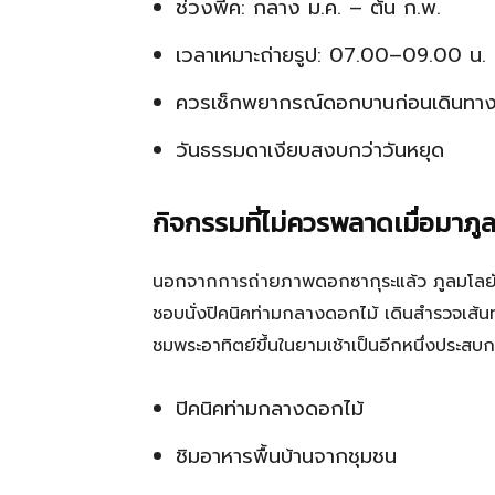
ช่วงพีค: กลาง ม.ค. – ต้น ก.พ.
เวลาเหมาะถ่ายรูป: 07.00–09.00 น.
ควรเช็กพยากรณ์ดอกบานก่อนเดินทา
วันธรรมดาเงียบสงบกว่าวันหยุด
กิจกรรมที่ไม่ควรพลาดเมื่อมาภู
นอกจากการถ่ายภาพดอกซากุระแล้ว ภูลมโลยังมี
ชอบนั่งปิคนิคท่ามกลางดอกไม้ เดินสำรวจเส้น
ชมพระอาทิตย์ขึ้นในยามเช้าเป็นอีกหนึ่งประสบ
ปิคนิคท่ามกลางดอกไม้
ชิมอาหารพื้นบ้านจากชุมชน