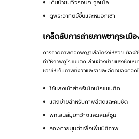
เดินป่าชมวิวรอบๆ ภูลมโล
ดูพระอาทิตย์ขึ้นและหมอกเช้า
เคล็ดลับการถ่ายภาพซากุระเมื
การถ่ายภาพดอกพญาเสือโคร่งให้สวย ต้องใช้แส
ทำให้ภาพดูโรแมนติก ส่วนช่วงบ่ายแสงชัดเหม
ช่วยให้เก็บภาพทั้งวิวและรายละเอียดของดอกไ
ใช้แสงเช้าสำหรับโทนโรแมนติก
แสงบ่ายสำหรับภาพสีสดและคมชัด
พกเลนส์มุมกว้างและเลนส์ซูม
ลองถ่ายมุมต่ำเพื่อเพิ่มมิติภาพ