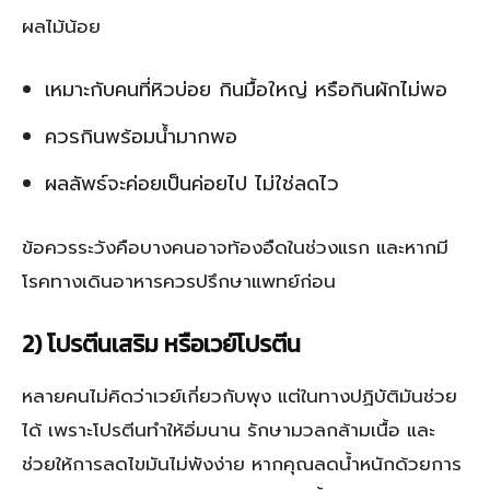
ผลไม้น้อย
เหมาะกับคนที่หิวบ่อย กินมื้อใหญ่ หรือกินผักไม่พอ
ควรกินพร้อมน้ำมากพอ
ผลลัพธ์จะค่อยเป็นค่อยไป ไม่ใช่ลดไว
ข้อควรระวังคือบางคนอาจท้องอืดในช่วงแรก และหากมี
โรคทางเดินอาหารควรปรึกษาแพทย์ก่อน
2) โปรตีนเสริม หรือเวย์โปรตีน
หลายคนไม่คิดว่าเวย์เกี่ยวกับพุง แต่ในทางปฏิบัติมันช่วย
ได้ เพราะโปรตีนทำให้อิ่มนาน รักษามวลกล้ามเนื้อ และ
ช่วยให้การลดไขมันไม่พังง่าย หากคุณลดน้ำหนักด้วยการ