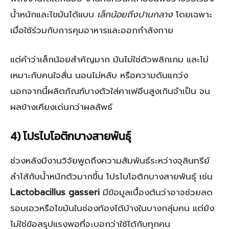
น้ำหนักและไขมันได้แบบ
เล็กน้อยถึงปานกลาง
โดยเฉพาะ
เมื่อใช้ร่วมกับการคุมอาหารและออกกำลังกาย
แต่คำว่าเล็กน้อยสำคัญมาก มันไม่ใช่ตัวพลิกเกม และไม่
เหมาะกับคนใจสั่น นอนไม่หลับ หรือความดันแกว่ง
นอกจากนี้ผลิตภัณฑ์บางตัวใส่คาเฟอีนสูงเกินจำเป็น จน
ผลข้างเคียงเด่นกว่าผลลัพธ์
4) โปรไบโอติกบางสายพันธุ์
ช่วงหลังมีงานวิจัยพูดถึงความสัมพันธ์ระหว่างจุลินทรีย์
ลำไส้กับน้ำหนักตัวมากขึ้น โปรไบโอติกบางสายพันธุ์ เช่น
Lactobacillus gasseri
มีข้อมูลเบื้องต้นว่าอาจช่วยลด
รอบเอวหรือไขมันในช่องท้องได้บ้างในบางกลุ่มคน แต่ยัง
ไม่ใช่ข้อสรุปแรงพอที่จะบอกว่าใช้ได้กับทุกคน