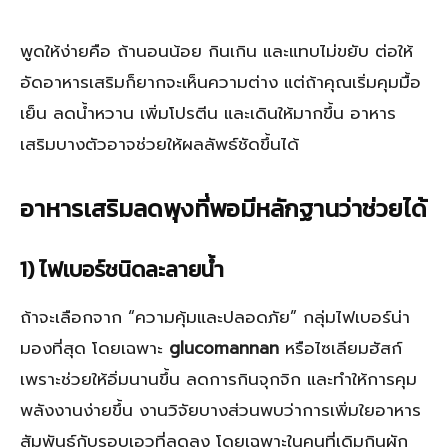
พูดให้ง่ายคือ ถ้านอนน้อย กินเกิน และแทบไม่ขยับ ต่อให้
อัดอาหารเสริมก็ยากจะเห็นความต่าง แต่ถ้าคุณเริ่มคุมมื้อ
เย็น ลดน้ำหวาน เพิ่มโปรตีน และเดินให้มากขึ้น อาหาร
เสริมบางตัวอาจช่วยให้ผลลัพธ์ชัดขึ้นได้
อาหารเสริมลดพุงที่พอมีหลักฐานว่าช่วยได้
1) ไฟเบอร์ชนิดละลายน้ำ
ถ้าจะเลือกจาก “ความคุ้มและปลอดภัย” กลุ่มไฟเบอร์น่า
มองที่สุด โดยเฉพาะ
glucomannan
หรือไซเลียมฮัสก์
เพราะช่วยให้อิ่มนานขึ้น ลดการกินจุกจิก และทำให้การคุม
พลังงานง่ายขึ้น งานวิจัยบางส่วนพบว่าการเพิ่มใยอาหาร
สัมพันธ์กับรอบเอวที่ลดลง โดยเฉพาะในคนที่เดิมกินผัก