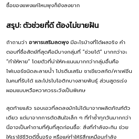
ซื้อของแพงแค่ไหนพุงก็ยังลงยาก
สรุป: ตัวช่วยที่ดี ต้องไม่ขายฝัน
ถ้าถามว่า
อาหารเสริมลดพุง
มีอะไรบ้างที่ได้ผลจริง คำ
ตอบที่ซื่อสัตย์ที่สุดคือมีบางกลุ่มที่ “ช่วยได้” มากกว่าจะ
“ทำให้หาย” โดยตัวที่น่าให้คะแนนมากกว่ากลุ่มอื่นคือ
ไฟเบอร์ชนิดละลายน้ำ โปรตีนเสริม ชาเขียวสกัด/คาเฟอีน
ในคนที่รับได้ และโปรไบโอติกบางสายพันธุ์ ส่วนสูตรเร่ง
ผอมแบบหวือหวาควรระวังเป็นพิเศษ
สุดท้ายแล้ว รอบเอวที่ลดลงมักไม่ได้มาจากผลิตภัณฑ์ตัว
เดียว แต่มาจากการตัดสินใจเล็ก ๆ ที่ทำซ้ำทุกวันมากกว่า
นี่อาจเป็นคำถามที่คุ้มที่สุดก่อนซื้อ: สิ่งที่กำลังจะกิน ช่วย
ให้เราใช้ชีวิตดีขึ้นจริง หรือแค่ทำให้รู้สึกเหมือนกำลัง