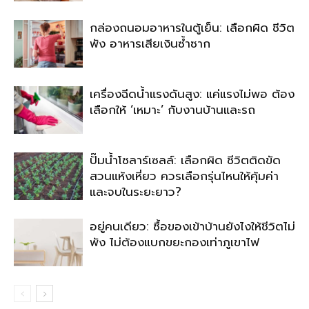
กล่องถนอมอาหารในตู้เย็น: เลือกผิด ชีวิต
พัง อาหารเสียเงินซ้ำซาก
เครื่องฉีดน้ำแรงดันสูง: แค่แรงไม่พอ ต้อง
เลือกให้ ‘เหมาะ’ กับงานบ้านและรถ
ปั๊มน้ำโซลาร์เซลล์: เลือกผิด ชีวิตติดขัด
สวนแห้งเหี่ยว ควรเลือกรุ่นไหนให้คุ้มค่า
และจบในระยะยาว?
อยู่คนเดียว: ซื้อของเข้าบ้านยังไงให้ชีวิตไม่
พัง ไม่ต้องแบกขยะกองเท่าภูเขาไฟ