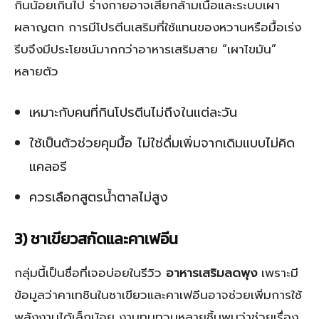
กินน้อยเกินไป ร่างกายอาจเสียกล้ามเนื้อและระบบเผา
ผลาญตก การมีโปรตีนเสริมที่ใช้แทนของหวานหรือมื้อเร่ง
รีบจึงมีประโยชน์มากกว่าอาหารเสริมสาย “เผาไขมัน”
หลายตัว
เหมาะกับคนที่กินโปรตีนไม่ถึงในแต่ละวัน
ใช้เป็นตัวช่วยคุมมื้อ ไม่ใช่ดื่มเพิ่มจากเดิมแบบไม่คิด
แคลอรี
ควรเลือกสูตรน้ำตาลไม่สูง
3) ชาเขียวสกัดและคาเฟอีน
กลุ่มนี้เป็นชื่อที่เจอบ่อยในรีวิว
อาหารเสริมลดพุง
เพราะมี
ข้อมูลว่าคาเทชินในชาเขียวและคาเฟอีนอาจช่วยเพิ่มการใช้
พลังงานได้เล็กน้อย งานทบทวนหลายชิ้นพบว่าช่วยเรื่อง