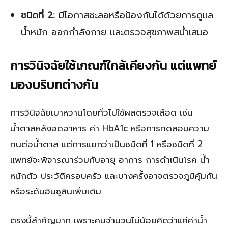
ชนิดที่ 2:
มีโอกาสชะลอหรือป้องกันได้ด้วยการดูแล
น้ำหนัก ออกกำลังกาย และตรวจสุขภาพสม่ำเสมอ
การวินิจฉัยใช้เกณฑ์ใกล้เคียงกัน แต่แพทย์
มองบริบทต่างกัน
การวินิจฉัยเบาหวานโดยทั่วไปใช้ผลตรวจเลือด เช่น
น้ำตาลหลังอดอาหาร ค่า HbA1c หรือการทดสอบความ
ทนต่อน้ำตาล แต่การแยกว่าเป็นชนิดที่ 1 หรือชนิดที่ 2
แพทย์จะพิจารณาร่วมกับอายุ อาการ การดำเนินโรค น้ำ
หนักตัว ประวัติครอบครัว และบางครั้งอาจตรวจภูมิคุ้มกัน
หรือระดับอินซูลินเพิ่มเติม
ตรงนี้สำคัญมาก เพราะคนจำนวนไม่น้อยคิดว่าแค่ค่าน้ำ