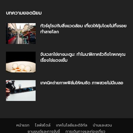
บทความยอดนิยม
ทัวร์ยุโรปกับสิ่งแวดล้อม เที่ยวให้คุ้มโดยไม่ทิ้งรอย
ทำลายโลก
จับเวลาไข่ยางมะตูม: ทำไมนาฬิกาครัวถึงโกหกคุณ
เรื่องไข่แดงเยิ้ม
เทคนิคถ่ายภาพฟิล์มให้คมชัด ภาพสวยไม่มีเบลอ
หน้าแรก
ไลฟ์สไตล์
เทคโนโลยีและดิจิทัล
บ้านและสวน
ยานยนต์และการขับขี่
การเดินทางและท่องเที่ยว