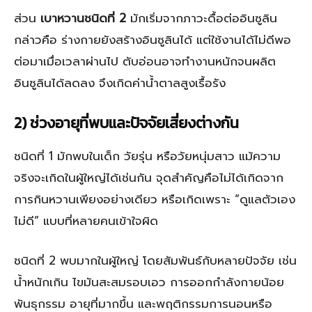
ส่วน
เบาหวานชนิดที่ 2
มักเริ่มจากภาวะดื้อต่ออินซูลิน
กล่าวคือ ร่างกายยังสร้างอินซูลินได้ แต่ใช้งานได้ไม่ดีพอ
ต่อมาเมื่อเวลาผ่านไป ตับอ่อนอาจทำงานหนักจนผลิต
อินซูลินได้ลดลง จึงเกิดค่าน้ำตาลสูงเรื้อรัง
2) ช่วงอายุที่พบและปัจจัยเสี่ยงต่างกัน
ชนิดที่ 1 มักพบในเด็ก วัยรุ่น หรือวัยหนุ่มสาว แม้ความ
จริงจะเกิดในผู้ใหญ่ได้เช่นกัน จุดสำคัญคือไม่ได้เกิดจาก
การกินหวานเพียงอย่างเดียว หรือเกิดเพราะ “ดูแลตัวเอง
ไม่ดี” แบบที่หลายคนเข้าใจผิด
ชนิดที่ 2 พบมากในผู้ใหญ่ โดยสัมพันธ์กับหลายปัจจัย เช่น
น้ำหนักเกิน ไขมันสะสมรอบเอว การออกกำลังกายน้อย
พันธุกรรม อายุที่มากขึ้น และพฤติกรรมการนอนหรือ