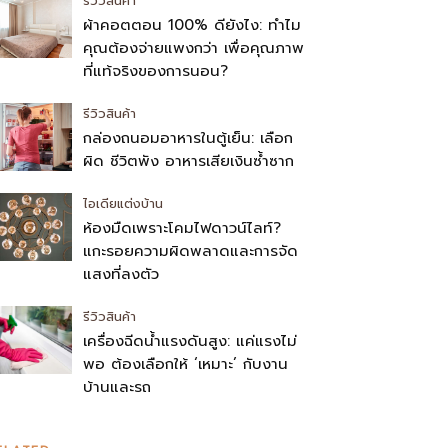
รีวิวสินค้า
ผ้าคอตตอน 100% ดียังไง: ทำไม
คุณต้องจ่ายแพงกว่า เพื่อคุณภาพ
ที่แท้จริงของการนอน?
รีวิวสินค้า
กล่องถนอมอาหารในตู้เย็น: เลือก
ผิด ชีวิตพัง อาหารเสียเงินซ้ำซาก
ไอเดียแต่งบ้าน
ห้องมืดเพราะโคมไฟดาวน์ไลท์?
แกะรอยความผิดพลาดและการจัด
แสงที่ลงตัว
รีวิวสินค้า
เครื่องฉีดน้ำแรงดันสูง: แค่แรงไม่
พอ ต้องเลือกให้ ‘เหมาะ’ กับงาน
บ้านและรถ