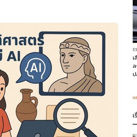
รี
เ
ล
ป
N
เ