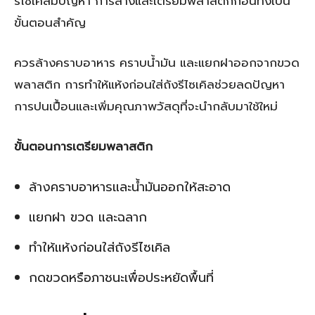
รีไซเคิลมีปัญหา การล้างและเตรียมพลาสติกก่อนทิ้งเป็น
ขั้นตอนสำคัญ
ควรล้างคราบอาหาร คราบน้ำมัน และแยกฝาออกจากขวด
พลาสติก การทำให้แห้งก่อนใส่ถังรีไซเคิลช่วยลดปัญหา
การปนเปื้อนและเพิ่มคุณภาพวัสดุที่จะนำกลับมาใช้ใหม่
ขั้นตอนการเตรียมพลาสติก
ล้างคราบอาหารและน้ำมันออกให้สะอาด
แยกฝา ขวด และฉลาก
ทำให้แห้งก่อนใส่ถังรีไซเคิล
กดขวดหรือภาชนะเพื่อประหยัดพื้นที่