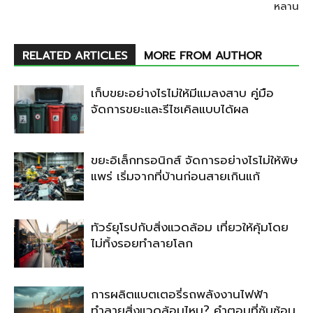
หลาน
RELATED ARTICLES
MORE FROM AUTHOR
เก็บขยะอย่างไรไม่ให้มีแมลงสาบ คู่มือ
จัดการขยะและรีไซเคิลแบบได้ผล
ขยะอิเล็กทรอนิกส์ จัดการอย่างไรไม่ให้พิษ
แพร่ เริ่มจากที่บ้านก่อนสายเกินแก้
ทัวร์ยุโรปกับสิ่งแวดล้อม เที่ยวให้คุ้มโดย
ไม่ทิ้งรอยทำลายโลก
การผลิตแบตเตอรี่รถพลังงานไฟฟ้า
ทำลายสิ่งแวดล้อมไหม? คำตอบที่ซับซ้อน