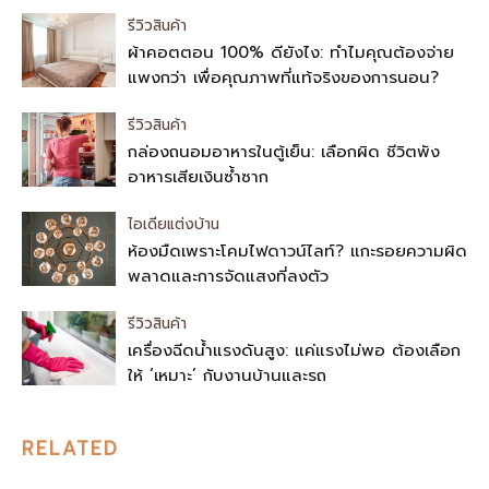
รีวิวสินค้า
ผ้าคอตตอน 100% ดียังไง: ทำไมคุณต้องจ่าย
แพงกว่า เพื่อคุณภาพที่แท้จริงของการนอน?
รีวิวสินค้า
กล่องถนอมอาหารในตู้เย็น: เลือกผิด ชีวิตพัง
อาหารเสียเงินซ้ำซาก
ไอเดียแต่งบ้าน
ห้องมืดเพราะโคมไฟดาวน์ไลท์? แกะรอยความผิด
พลาดและการจัดแสงที่ลงตัว
รีวิวสินค้า
เครื่องฉีดน้ำแรงดันสูง: แค่แรงไม่พอ ต้องเลือก
ให้ ‘เหมาะ’ กับงานบ้านและรถ
RELATED