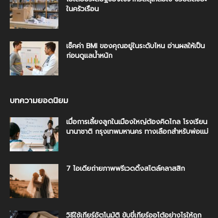
ในครัวเรือน
เช็คค่า BMI ของคุณอยู่ในระดับไหน อ่านผลให้เป็น
ก่อนดูแลน้ำหนัก
บทความยอดนิยม
เมื่อการเลี้ยงลูกในเมืองใหญ่ต้องคิดไกล โรงเรียน
นานาชาติ กรุงเทพมหานคร ทางเลือกสำหรับพ่อแม่
7 ไอเดียถ่ายภาพพรีเวดดิ้งสไตล์คลาสสิก
วิธีใช้เกียร์อัตโนมัติ ขับขี่เกียร์ออโต้อย่างไรให้ถูก