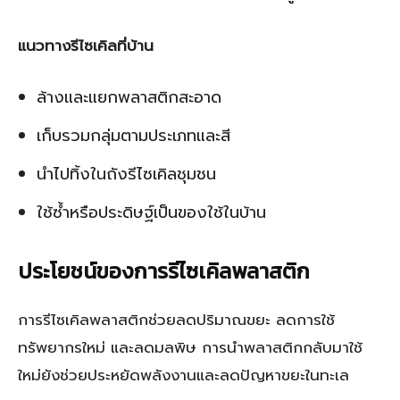
แนวทางรีไซเคิลที่บ้าน
ล้างและแยกพลาสติกสะอาด
เก็บรวมกลุ่มตามประเภทและสี
นำไปทิ้งในถังรีไซเคิลชุมชน
ใช้ซ้ำหรือประดิษฐ์เป็นของใช้ในบ้าน
ประโยชน์ของการรีไซเคิลพลาสติก
การรีไซเคิลพลาสติกช่วยลดปริมาณขยะ ลดการใช้
ทรัพยากรใหม่ และลดมลพิษ การนำพลาสติกกลับมาใช้
ใหม่ยังช่วยประหยัดพลังงานและลดปัญหาขยะในทะเล