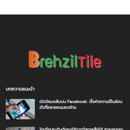
บทความแนะนำ
เปิดโหมดลับบน Facebook: ตั้งค่าความเป็นส่วน
ตัวที่หลายคนมองข้าม
ไอเดียประดิษฐ์ของใช้จากวัสดุเหลือใช้ ช่วยลดขยะ