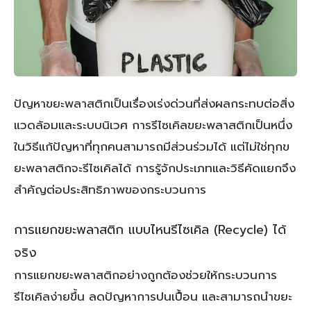
ปัญหาขยะพลาสติกเป็นเรื่องเร่งด่วนที่ส่งผลกระทบต่อสิ่ง
แวดล้อมและระบบนิเวศ การรีไซเคิลขยะพลาสติกเป็นหนึ่ง
ในวิธีแก้ปัญหาที่ทุกคนสามารถมีส่วนร่วมได้ แต่ไม่ใช่ทุกข
ยะพลาสติกจะรีไซเคิลได้ การรู้จักประเภทและวิธีคัดแยกจึง
สำคัญต่อประสิทธิภาพของกระบวนการ
การแยกขยะพลาสติก แบบไหนรีไซเคิล (Recycle) ได้
จริง
การแยกขยะพลาสติกอย่างถูกต้องช่วยให้กระบวนการ
รีไซเคิลง่ายขึ้น ลดปัญหาการปนเปื้อน และสามารถนำขยะ