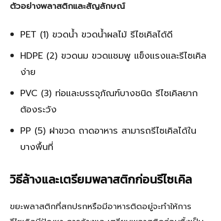
ตัวอย่างพลาสติกและสัญลักษณ์
PET (1) ขวดน้ำ ขวดน้ำผลไม้ รีไซเคิลได้ดี
HDPE (2) ขวดนม ขวดแชมพู แข็งแรงและรีไซเคิล
ง่าย
PVC (3) ท่อและบรรจุภัณฑ์บางชนิด รีไซเคิลยาก
ต้องระวัง
PP (5) ฝาขวด ถาดอาหาร สามารถรีไซเคิลได้ใน
บางพื้นที่
วิธีล้างและเตรียมพลาสติกก่อนรีไซเคิล
ขยะพลาสติกที่สกปรกหรือมีอาหารติดอยู่จะทำให้การ