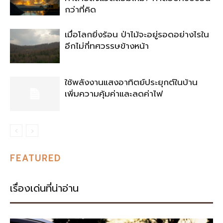
กว่าที่คิด
เมื่อโลกยิ่งร้อน ป่าไม้จะอยู่รอดอย่างไรใน
อีกไม่กี่ทศวรรษข้างหน้า
ใช้พลังงานแสงอาทิตย์ประยุกต์ในบ้าน
เพิ่มความคุ้มค่าและลดค่าไฟ
FEATURED
เรื่องเด่นที่น่าอ่าน