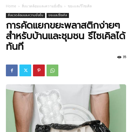
Home
สิ่งแวดล้อมและความยั่งยืน
ขยะและรีไซเคิล
สิ่งแวดล้อมและความยั่งยืน
ขยะและรีไซเคิล
การคัดแยกขยะพลาสติกง่ายๆ
สำหรับบ้านและชุมชน รีไซเคิลได้
ทันที
35