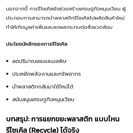
นอกจากนี้ การรีไซเคิลยังช่วยสร้างเศรษฐกิจหมุนเวียน ผู้
ประกอบการสามารถนำพลาสติกรีไซเคิลไปผลิตสินค้าใหม่
ทำให้เกิดมูลค่าเพิ่มและลดผลกระทบต่อสิ่งแวดล้อม
ประโยชน์หลักของการรีไซเคิล
ลดปริมาณขยะและมลพิษ
ประหยัดพลังงานและทรัพยากร
นำพลาสติกกลับมาใช้ใหม่ได้
สนับสนุนเศรษฐกิจหมุนเวียน
บทสรุป: การแยกขยะพลาสติก แบบไหน
รีไซเคิล (Recycle) ได้จริง