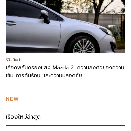
รีวิวสินค้า
เลือกฟิล์มกรองแสง Mazda 2: ความลงตัวของความ
เข้ม การกันร้อน และความปลอดภัย
NEW
เรื่องใหม่ล่าสุด