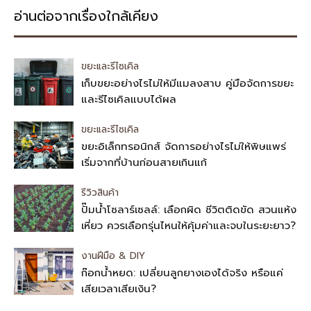
อ่านต่อจากเรื่องใกล้เคียง
ขยะและรีไซเคิล
เก็บขยะอย่างไรไม่ให้มีแมลงสาบ คู่มือจัดการขยะ
และรีไซเคิลแบบได้ผล
ขยะและรีไซเคิล
ขยะอิเล็กทรอนิกส์ จัดการอย่างไรไม่ให้พิษแพร่
เริ่มจากที่บ้านก่อนสายเกินแก้
รีวิวสินค้า
ปั๊มน้ำโซลาร์เซลล์: เลือกผิด ชีวิตติดขัด สวนแห้ง
เหี่ยว ควรเลือกรุ่นไหนให้คุ้มค่าและจบในระยะยาว?
งานฝีมือ & DIY
ก๊อกน้ำหยด: เปลี่ยนลูกยางเองได้จริง หรือแค่
เสียเวลาเสียเงิน?