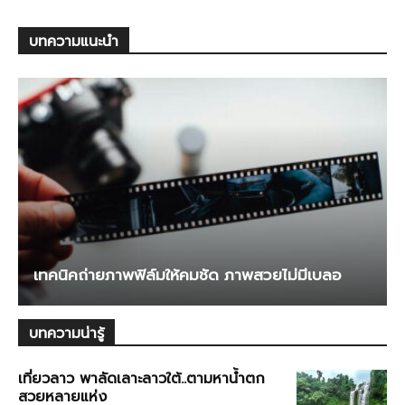
บทความแนะนำ
เทคนิคถ่ายภาพฟิล์มให้คมชัด ภาพสวยไม่มีเบลอ
บทความน่ารู้
เที่ยวลาว พาลัดเลาะลาวใต้..ตามหาน้ำตก
สวยหลายแห่ง