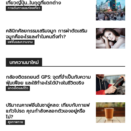
เที่ยวญี่ปุ่น…ในฤดูที่แตกต่าง
การเดินทางและท่องเที่ยว
คลินิกศัลยกรรมเสริมจมูก การผ่าตัดเสริม
จมูกคืออะไรและทำไมคนถึงทำ?
แฟชั่นและความงาม
บทความมาใหม่
กล้องติดรถยนต์ GPS: จุดที่จำเป็นกับความ
ฟุ่มเฟือย และใช้ทำอะไรได้บ้างในชีวิตจริง
แกดเจ็ตและรีวิว
ปริมาณคาเฟอีนในชาอู่หลง: เทียบกับกาแฟ
แก้วโปรด คุณกำลังหลอกตัวเองอยู่หรือ
ไม่?
สุขภาพกาย