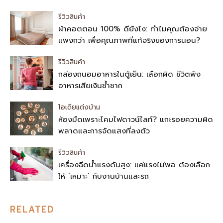
รีวิวสินค้า
ผ้าคอตตอน 100% ดียังไง: ทำไมคุณต้องจ่าย
แพงกว่า เพื่อคุณภาพที่แท้จริงของการนอน?
รีวิวสินค้า
กล่องถนอมอาหารในตู้เย็น: เลือกผิด ชีวิตพัง
อาหารเสียเงินซ้ำซาก
ไอเดียแต่งบ้าน
ห้องมืดเพราะโคมไฟดาวน์ไลท์? แกะรอยความผิด
พลาดและการจัดแสงที่ลงตัว
รีวิวสินค้า
เครื่องฉีดน้ำแรงดันสูง: แค่แรงไม่พอ ต้องเลือก
ให้ ‘เหมาะ’ กับงานบ้านและรถ
RELATED