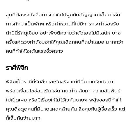
จุดที่ต้องระวังคือการเอาใจไปผูกกับสัญญาณเล็กๆ เช่น
การทักมาเป็นพักๆ หรือคำหวานที่ไม่มีการกระทำรองรับ
ถ้าปีนี้รักดูเงียบ อย่าเพิ่งตีความว่าตัวเองไม่มีเสน่ห์ บาง
ครั้งแค่ดวงกำลังบอกให้คุณเลือกคนที่สม่ำเสมอ มากกว่า
คนที่ทำให้ใจเต้นแรงชั่วคราว
ราศีพิจิก
พิจิกเป็นราศีที่รักลึกและรักจริง แต่ปีนี้ความรักมักมา
พร้อมเงื่อนไขซ่อนเร้น เช่น คนเก่ากลับมา ความสัมพันธ์
ไม่เปิดเผย หรือมีเรื่องให้ไม่ไว้ใจกันง่ายๆ พลังของปีทำให้
คุณดึงดูดคนที่มีบาดแผลคล้ายกัน จึงคุยกันรู้เรื่องเร็ว แต่
ก็เจ็บกันง่ายมาก