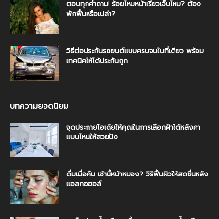
ตอบทุกคำถาม! ร้อยไหมหน้าเรียวเจ็บไหม? ต้อง
พักฟื้นหรือเปล่า?
วิธีต่อประกันรถยนต์แบบครบจบในที่เดียว พร้อม
เทคนิคให้ได้ประกันถูก
บทความยอดนิยม
จุดประกายไอเดียให้คุณในการเลือกฝ้าใต้หลังคา
แบบไหนให้สวยปัง
ดื่มเมื่อคืน เช้านี้หน้าหมอง? วิธีฟื้นผิวให้สดชื่นหลัง
แอลกอฮอล์