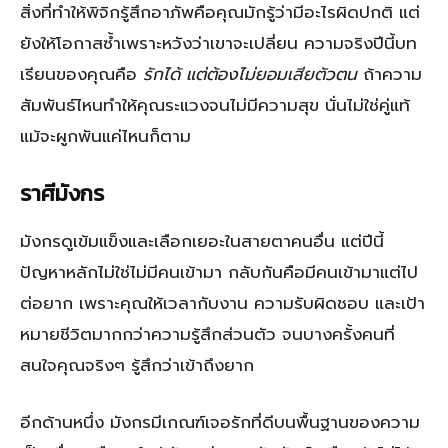
สิ่งที่ทำให้พิจิกรู้สึกอาภัพคือคุณมักรู้ว่ามีอะไรผิดปกติ แต่
ยังให้โอกาสซ้ำเพราะหวังว่าเขาจะเปลี่ยน ความจริงปีนี้บท
เรียนของคุณคือ
รักได้ แต่ต้องไม่ยอมเสียตัวตน
ถ้าความ
สัมพันธ์ไหนทำให้คุณระแวงจนไม่มีความสุข นั่นไม่ใช่คู่แท้
แม้จะผูกพันแค่ไหนก็ตาม
ราศีมังกร
มังกรดูเข้มแข็งและเลือกเยอะในสายตาคนอื่น แต่ปีนี้
ปัญหาหลักไม่ใช่ไม่มีคนเข้ามา กลับกันคือมีคนเข้ามาแต่ไป
ต่อยาก เพราะคุณให้เวลากับงาน ความรับผิดชอบ และเป้า
หมายชีวิตมากกว่าความรู้สึกส่วนตัว จนบางครั้งคนที่
สนใจคุณจริงๆ รู้สึกว่าเข้าถึงยาก
อีกด้านหนึ่ง มังกรมีเกณฑ์เจอรักที่ดีบนพื้นฐานของความ