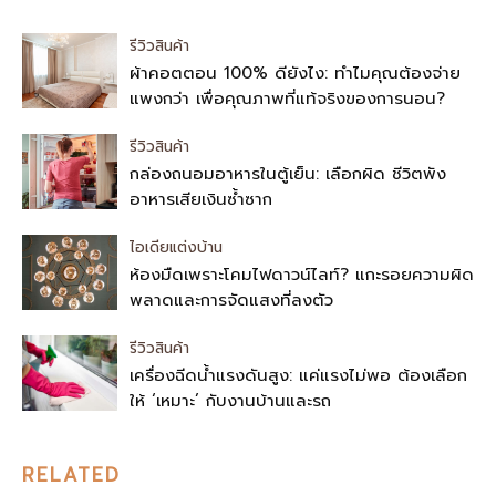
รีวิวสินค้า
ผ้าคอตตอน 100% ดียังไง: ทำไมคุณต้องจ่าย
แพงกว่า เพื่อคุณภาพที่แท้จริงของการนอน?
รีวิวสินค้า
กล่องถนอมอาหารในตู้เย็น: เลือกผิด ชีวิตพัง
อาหารเสียเงินซ้ำซาก
ไอเดียแต่งบ้าน
ห้องมืดเพราะโคมไฟดาวน์ไลท์? แกะรอยความผิด
พลาดและการจัดแสงที่ลงตัว
รีวิวสินค้า
เครื่องฉีดน้ำแรงดันสูง: แค่แรงไม่พอ ต้องเลือก
ให้ ‘เหมาะ’ กับงานบ้านและรถ
RELATED