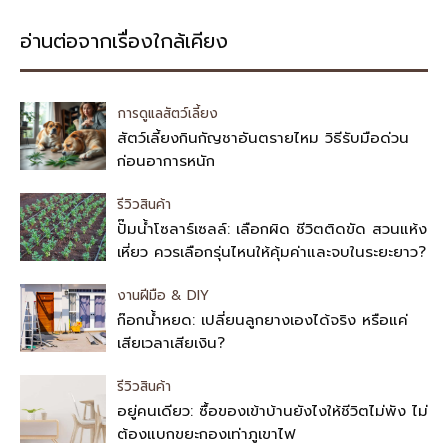
อ่านต่อจากเรื่องใกล้เคียง
การดูแลสัตว์เลี้ยง
สัตว์เลี้ยงกินกัญชาอันตรายไหม วิธีรับมือด่วน
ก่อนอาการหนัก
รีวิวสินค้า
ปั๊มน้ำโซลาร์เซลล์: เลือกผิด ชีวิตติดขัด สวนแห้ง
เหี่ยว ควรเลือกรุ่นไหนให้คุ้มค่าและจบในระยะยาว?
งานฝีมือ & DIY
ก๊อกน้ำหยด: เปลี่ยนลูกยางเองได้จริง หรือแค่
เสียเวลาเสียเงิน?
รีวิวสินค้า
อยู่คนเดียว: ซื้อของเข้าบ้านยังไงให้ชีวิตไม่พัง ไม่
ต้องแบกขยะกองเท่าภูเขาไฟ