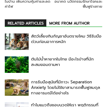
ในบ้าน เพิ่มความคุ้มค่าและลด
อนาคต นวัตกรรมรักษาโรคและ
ค่าไฟ
ฟื้นฟูร่างกาย
RELATED ARTICLES
MORE FROM AUTHOR
สัตว์เลี้ยงกินกัญชาอันตรายไหม วิธีรับมือ
ด่วนก่อนอาการหนัก
ต้นไม้น้ำหายากในไทย มีอะไรบ้างที่นัก
สะสมยอมตามหา
การรับมือสุนัขที่มีภาวะ Separation
Anxiety โดยไม่ใช้ยาสามารถฟื้นฟูสมดุล
ทางอารมณ์ได้อย่างไร
ทำไมแมวถึงชอบนวดให้เรา พฤติกรรมที่