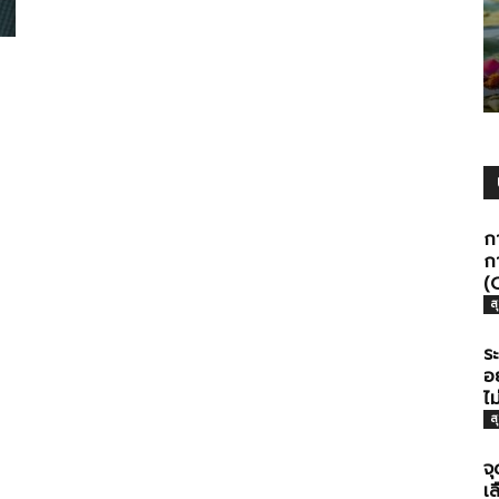
ก
ก
(
ส
ร
อ
ไม
ส
จ
เ