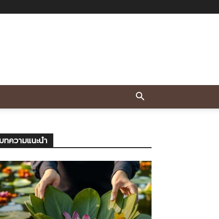
บทความแนะนำ