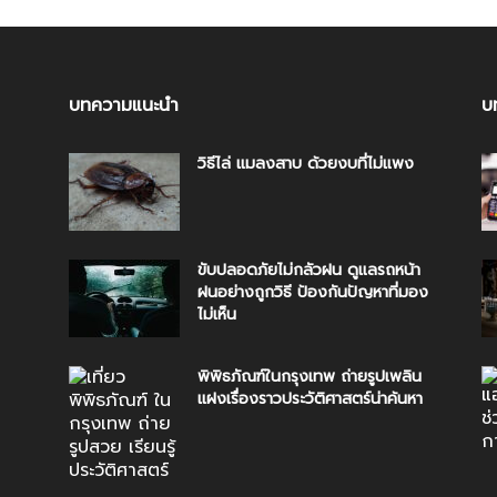
บทความแนะนำ
บ
วิธีไล่ แมลงสาบ ด้วยงบที่ไม่แพง
ขับปลอดภัยไม่กลัวฝน ดูแลรถหน้า
ฝนอย่างถูกวิธี ป้องกันปัญหาที่มอง
ไม่เห็น
พิพิธภัณฑ์ในกรุงเทพ ถ่ายรูปเพลิน
แฝงเรื่องราวประวัติศาสตร์น่าค้นหา