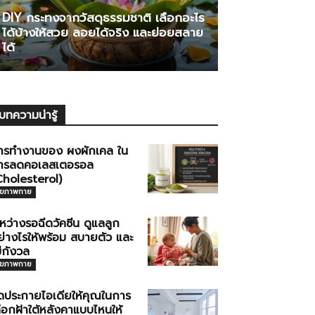
DIY กระทงจากวัสดุธรรมชาติ เลือกอะไร
ได้บ้างให้สวย ลอยได้จริง และย่อยสลาย
ได้
บทความน่ารู้
ารทำงานของ ผงผักเคล ใน
ารลดคอเลสเตอรอล
Cholesterol)
ุขภาพกาย
ะหว่างรอฉีดวัคซีน ดูแลลูก
ย่างไรให้พร้อม สบายตัว และ
่กังวล
ุขภาพกาย
ุดประกายไอเดียให้คุณในการ
ลือกฝ้าใต้หลังคาแบบไหนให้