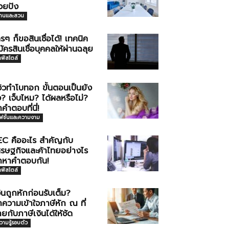
วยปัง
้านและสวน
รๆ ก็ขอสินเชื่อได้! เทคนิค
ัครสินเชื่อบุคคลให้ผ่านฉลุย
ลฟ์สไตล์
ีวิวทำโบทอก ขั้นตอนเป็นยัง
ง? เจ็บไหม? ได้ผลหรือไม่?
คำตอบที่นี่!
ฟชั่นและความงาม
EC คืออะไร สำคัญกับ
ศรษฐกิจและค้าไทยอย่างไร
าหาคำตอบกัน!
ลฟ์สไตล์
ินถูกหักก่อนรับเต็ม?
ำความเข้าใจภาษีหัก ณ ที่
ายกับภาษีเงินได้ให้ชัด
วามรู้รอบตัว