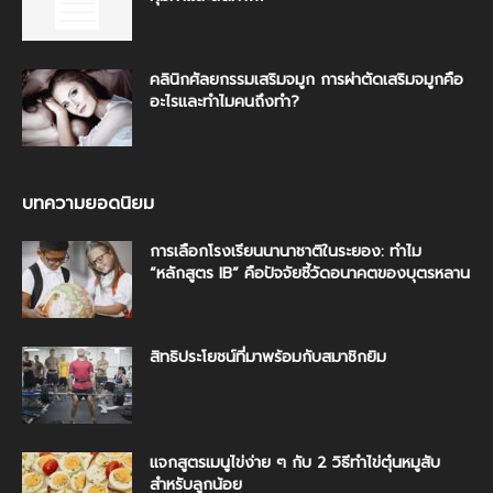
คลินิกศัลยกรรมเสริมจมูก การผ่าตัดเสริมจมูกคือ
อะไรและทำไมคนถึงทำ?
บทความยอดนิยม
การเลือกโรงเรียนนานาชาติในระยอง: ทำไม
“หลักสูตร IB” คือปัจจัยชี้วัดอนาคตของบุตรหลาน
สิทธิประโยชน์ที่มาพร้อมกับสมาชิกยิม
แจกสูตรเมนูไข่ง่าย ๆ กับ 2 วิธีทำไข่ตุ๋นหมูสับ
สำหรับลูกน้อย