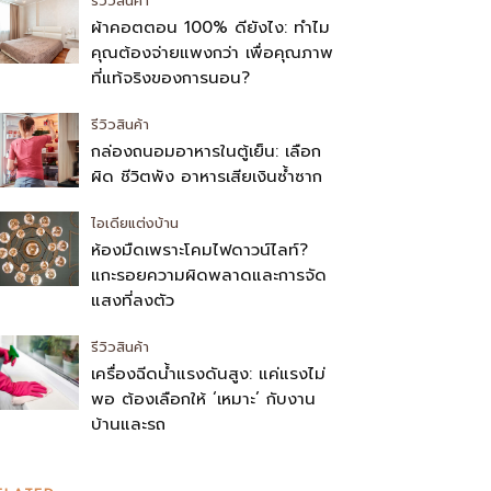
รีวิวสินค้า
ผ้าคอตตอน 100% ดียังไง: ทำไม
คุณต้องจ่ายแพงกว่า เพื่อคุณภาพ
ที่แท้จริงของการนอน?
รีวิวสินค้า
กล่องถนอมอาหารในตู้เย็น: เลือก
ผิด ชีวิตพัง อาหารเสียเงินซ้ำซาก
ไอเดียแต่งบ้าน
ห้องมืดเพราะโคมไฟดาวน์ไลท์?
แกะรอยความผิดพลาดและการจัด
แสงที่ลงตัว
รีวิวสินค้า
เครื่องฉีดน้ำแรงดันสูง: แค่แรงไม่
พอ ต้องเลือกให้ ‘เหมาะ’ กับงาน
บ้านและรถ