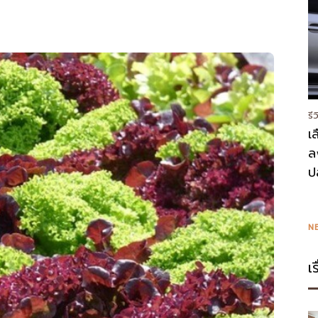
รี
เ
ล
ป
N
เ