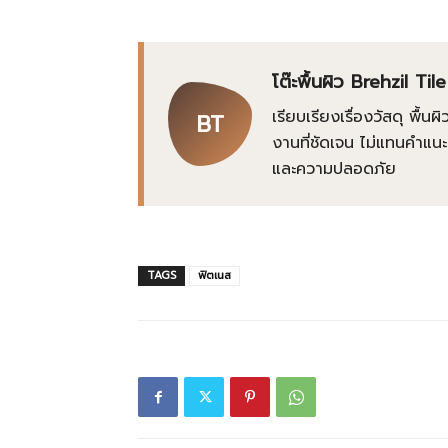
โต๊ะพื้นผิว Brehzil Tile
เรียบเรียงเรื่องวัสดุ พื้
BT
งานที่ชัดเจน ไม่แทนคำแนะ
และความปลอดภัย
TAGS
ฟิตเนส