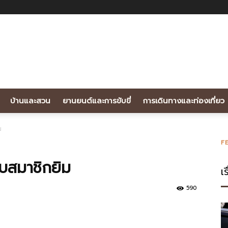
บ้านและสวน
ยานยนต์และการขับขี่
การเดินทางและท่องเที่ยว
ม
F
ับสมาชิกยิม
เร
590