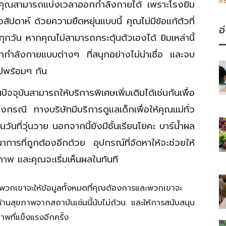
R
ที่คุณสามารถแบ่งเวลาออกกำลังกายได้ เพราะโรงยิม
สัปดาห์ ด้วยความยืดหยุ่นแบบนี้ คุณไม่มีข้อแก้ตัวที่
อ
กวัน หากคุณไม่สามารถกระตุ้นตัวเองได้ ยิมเหล่านี้
กำลังกายแบบต่างๆ ที่สนุกอย่างไม่น่าเชื่อ และจบ
ปพร้อมๆ กัน
จุบันสามารถให้บริการพิเศษเพิ่มเติมได้เช่นกันเพื่อ
รณี ทางบริษัทมีบริการดูแลเด็กเพื่อให้คุณแม่ทั่ว
นที่วุ่นวาย นอกจากนี้ยังมีชั้นเรียนโยคะ บาร์น้ำผล
การที่ถูกต้องอีกด้วย อุปกรณ์ที่จัดหาให้จะช่วยให้
าพ และคุณจะเริ่มเห็นผลในทันที
ละพวกเขาจะให้ข้อมูลทั้งหมดที่คุณต้องการและพวกเขาจะ
นสุขภาพจากสถาบันเช่นนี้นับไม่ถ้วน และให้การสนับสนุน
าพที่แข็งแรงอีกครั้ง