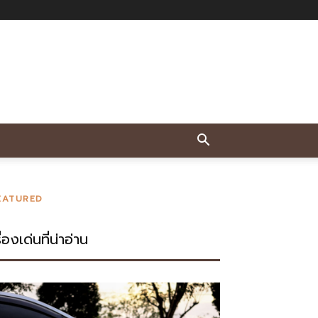
EATURED
ื่องเด่นที่น่าอ่าน