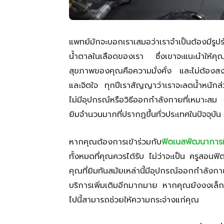
แพทย์มักจะบอกเราเสมอว่าเราจำเป็นต้องมีรู
น้ำตาลในเลือดของเรา ซึ่งเขาจะแนะนำให้คุณเ
สุขภาพของคุณคือความมั่งคั่ง และไม่ต้องสง
และจิตใจ ทุกปีเราสัญญาว่าเราจะลดน้ำหนักส่วน
ไม่มีอุปกรณ์หรือวิธีออกกำลังกายที่เหมาะสม สิ
ยิมจำนวนมากที่ปรากฏขึ้นทั่วประเทศในปัจจุบัน
หากคุณต้องการเข้าร่วมกับ
ฟิตเนสพัฒนาการที่
ทั้งหมดที่คุณควรได้รับ ไม่ว่าจะเป็น ครูสอน
คุณที่ยิมทันสมัยเหล่านี้มีอุปกรณ์ออกกำล
บริการเพิ่มเติมอีกมากมาย หากคุณยังงงเล็กน
ไปนี้สามารถช่วยให้ความกระจ่างแก่คุณ