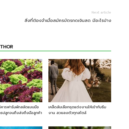
Next article
สิ่งที่ต้องจำเมื่อสมัครบัตรกดเงินสด มีอะไรบ้าง
UTHOR
ริหารฟาร์มผักสลัดแบบมือ
เคล็ดลับเลือกชุดแต่งงานให้เข้ากับธีม
รปลูกจนถึงส่งถึงมือลูกค้า
งาน สวยลงตัวทุกสไตล์