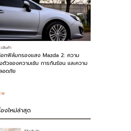
วิวสินค้า
ลือกฟิล์มกรองแสง Mazda 2: ความ
งตัวของความเข้ม การกันร้อน และความ
ลอดภัย
EW
รื่องใหม่ล่าสุด