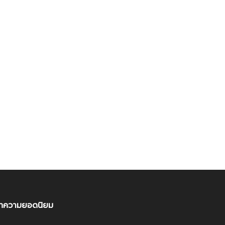
ทความยอดนิยม