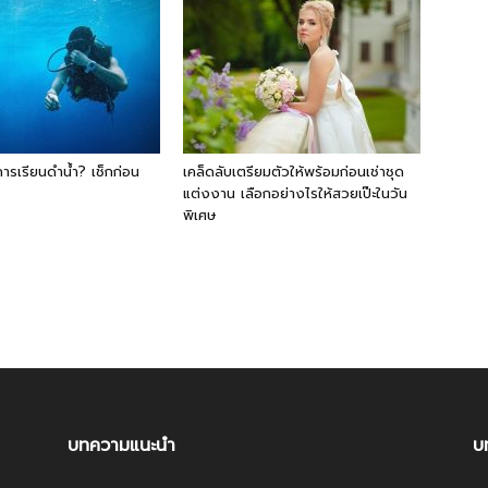
ารเรียนดำน้ำ? เช็กก่อน
เคล็ดลับเตรียมตัวให้พร้อมก่อนเช่าชุด
แต่งงาน เลือกอย่างไรให้สวยเป๊ะในวัน
พิเศษ
บทความแนะนำ
บ