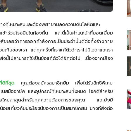
ปร่างที่เหมาะสมและต้องพยายามลดความดันโลหิตและ
ข้าร่วมโรงยิมในท้องถิ่น และนี่เป็นคำแนะนำที่ยอดเยี่ยม
สัยเลยว่าการออกกำลังกายเป็นประจำนั้นดีต่อทั้งร่างกาย
เกินของเรา แต่ทุกครั้งที่เราแก้ตัวว่าเราไม่มีเวลาและเรา
่งนี้ไม่สามารถใช้เป็นข้อแก้ตัวได้อีกต่อไป เนื่องจากมีโรง
ดีที่สุด
คุณต้องสมัครสมาชิกยิม เพื่อได้รับสิทธิพิเศษ
ฟิตเนสมืออาชีพ และอุปกรณ์ที่เหมาะสมทั้งหมด โชคดีสำหรับ
ังกายใหม่ล่าสุดสำหรับทุกความต้องการของคุณ และยังมี
้อยเกี่ยวกับประโยชน์ของการเป็นสมาชิกยิม บางทีสิ่งต่อ