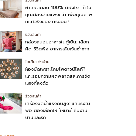
รีวิวสินค้า
ผ้าคอตตอน 100% ดียังไง: ทำไม
คุณต้องจ่ายแพงกว่า เพื่อคุณภาพ
ที่แท้จริงของการนอน?
รีวิวสินค้า
กล่องถนอมอาหารในตู้เย็น: เลือก
ผิด ชีวิตพัง อาหารเสียเงินซ้ำซาก
ไอเดียแต่งบ้าน
ห้องมืดเพราะโคมไฟดาวน์ไลท์?
แกะรอยความผิดพลาดและการจัด
แสงที่ลงตัว
รีวิวสินค้า
เครื่องฉีดน้ำแรงดันสูง: แค่แรงไม่
พอ ต้องเลือกให้ ‘เหมาะ’ กับงาน
บ้านและรถ