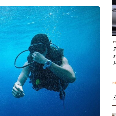
รี
เ
ล
ป
N
เ