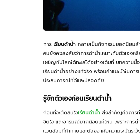
การ
เรียนดำน้ำ
กลายเป็นกิจกรรมยอดนิยมสำหร
คนยังคงสงสัยว่าการดำน้ำเหมาะกับตัวเองหรือไม
เผชิญกับโลกใต้ทะเลได้อย่างเต็มที่ บทความนี้
เรียนดำน้ำอย่างแท้จริง พร้อมคำแนะนำในการเต
ประสบการณ์ที่ดีและปลอดภัย
รู้จักตัวเองก่อนเรียนดำน้ำ
ก่อนที่จะตัดสินใจ
เรียนดำน้ำ
สิ่งสำคัญคือการท
จิตใจ และอารมณ์มากน้อยแค่ไหน เพราะการดำ
แวดล้อมที่ท้าทายและต้องอาศัยความระมัดระวั