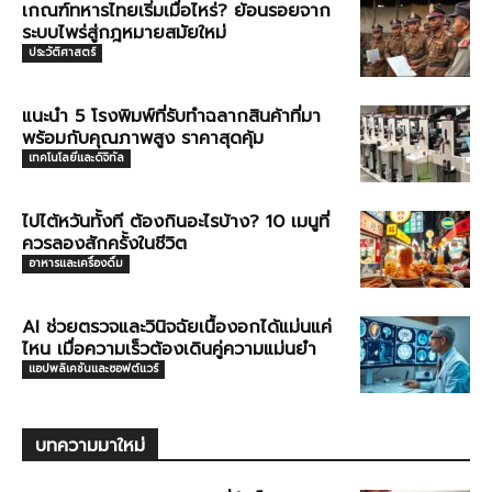
เกณฑ์ทหารไทยเริ่มเมื่อไหร่? ย้อนรอยจาก
ระบบไพร่สู่กฎหมายสมัยใหม่
ประวัติศาสตร์
แนะนำ 5 โรงพิมพ์ที่รับทำฉลากสินค้าที่มา
พร้อมกับคุณภาพสูง ราคาสุดคุ้ม
เทคโนโลยีและดิจิทัล
ไปไต้หวันทั้งที ต้องกินอะไรบ้าง? 10 เมนูที่
ควรลองสักครั้งในชีวิต
อาหารและเครื่องดื่ม
AI ช่วยตรวจและวินิจฉัยเนื้องอกได้แม่นแค่
ไหน เมื่อความเร็วต้องเดินคู่ความแม่นยำ
แอปพลิเคชันและซอฟต์แวร์
บทความมาใหม่