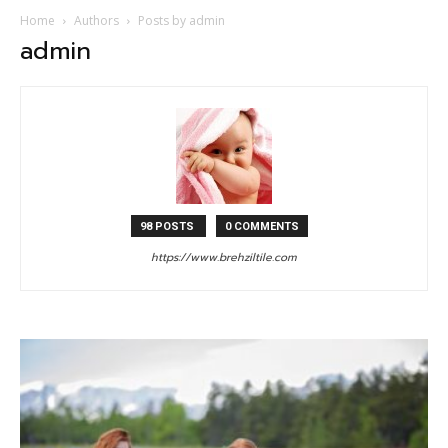
Home
Authors
Posts by admin
admin
98 POSTS
0 COMMENTS
https://www.brehziltile.com