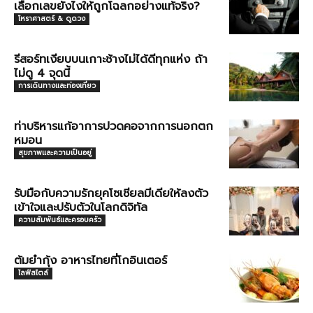
เลือกเลขยังไงให้ถูกโฉลกอย่างแท้จริง?
โหราศาสตร์ & ดูดวง
รีสอร์ทเงียบบนเกาะช้างไม่ได้ดีทุกแห่ง ถ้า
ไม่ดู 4 จุดนี้
การเดินทางและท่องเที่ยว
ท่าบริหารแก้อาการปวดคอจากการนอกตก
หมอน
สุขภาพและความเป็นอยู่
รับมือกับความรักยุคโซเชียลมีเดียให้ลงตัว
เข้าใจและปรับตัวในโลกดิจิทัล
ความสัมพันธ์และครอบครัว
ต้มยำกุ้ง อาหารไทยที่โกอินเตอร์
ไลฟ์สไตล์