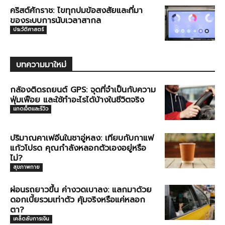
คริสต์ศักราช: ไขทุกปมข้อสงสัยและที่มา
ของระบบการนับเวลาสากล
ประวัติศาสตร์
บทความมาใหม่
กล้องติดรถยนต์ GPS: จุดที่จำเป็นกับความ
ฟุ่มเฟือย และใช้ทำอะไรได้บ้างในชีวิตจริง
แกดเจ็ตและรีวิว
ปริมาณคาเฟอีนในชาอู่หลง: เทียบกับกาแฟ
แก้วโปรด คุณกำลังหลอกตัวเองอยู่หรือ
ไม่?
สุขภาพกาย
ผ่อนรถยาวขึ้น ค่างวดเบาลง: แลกมาด้วย
ดอกเบี้ยรวมเท่าตัว คุ้มจริงหรือแค่หลอก
ตา?
เคล็ดลับการเงิน