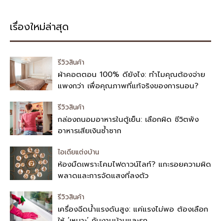
เรื่องใหม่ล่าสุด
รีวิวสินค้า
ผ้าคอตตอน 100% ดียังไง: ทำไมคุณต้องจ่าย
แพงกว่า เพื่อคุณภาพที่แท้จริงของการนอน?
รีวิวสินค้า
กล่องถนอมอาหารในตู้เย็น: เลือกผิด ชีวิตพัง
อาหารเสียเงินซ้ำซาก
ไอเดียแต่งบ้าน
ห้องมืดเพราะโคมไฟดาวน์ไลท์? แกะรอยความผิด
พลาดและการจัดแสงที่ลงตัว
รีวิวสินค้า
เครื่องฉีดน้ำแรงดันสูง: แค่แรงไม่พอ ต้องเลือก
ให้ ‘เหมาะ’ กับงานบ้านและรถ