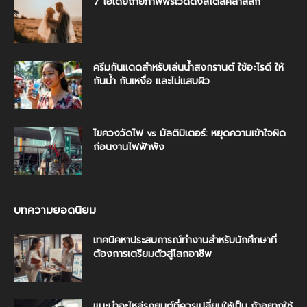
7 ไอเดียถ่ายภาพพรีเวดดิ้งสไตล์คลาสสิก
ครีมกันแดดสำหรับเล่นน้ำสงกรานต์ ใช้อะไรดี ให้
กันน้ำ กันเหงื่อ และไม่แสบผิว
ไขควงวัดไฟ vs มัลติมิเตอร์: หยุดความเข้าใจผิด
ก่อนงานไฟฟ้าพัง
บทความยอดนิยม
เทคนิคหาประสบการณ์ทำงานสำหรับนักศึกษาที่
ต้องการเตรียมตัวสู่โลกอาชีพ
แนะนำอะไหล่รถยนต์ที่ควรเปลี่ยนให้เป็น ถ้าอยากใช้