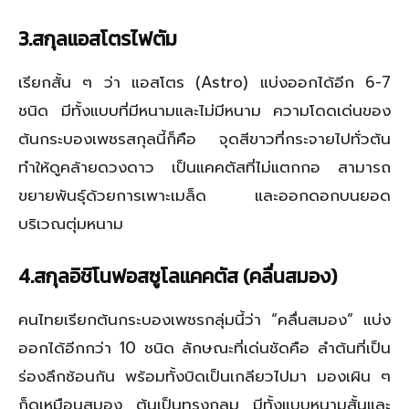
3.
สกุลแอสโตรไฟตัม
เรียกสั้น ๆ ว่า แอสโตร
(Astro)
แบ่งออกได้อีก 6-7
ชนิด มีทั้งแบบที่มีหนามและไม่มีหนาม ความโดดเด่นของ
ต้นกระบองเพชรสกุลนี้ก็คือ จุดสีขาวที่กระจายไปทั่วต้น
ทำให้ดูคล้ายดวงดาว เป็นแคคตัสที่ไม่แตกกอ สามารถ
ขยายพันธุ์ด้วยการเพาะเมล็ด และออกดอกบนยอด
บริเวณตุ่มหนาม
4.
สกุลอิชิโนฟอสซูโลแคคตัส (คลื่นสมอง)
คนไทยเรียกต้นกระบองเพชรกลุ่มนี้ว่า “คลื่นสมอง” แบ่ง
ออกได้อีกกว่า 10 ชนิด ลักษณะที่เด่นชัดคือ ลำต้นที่เป็น
ร่องลึกซ้อนกัน พร้อมทั้งบิดเป็นเกลียวไปมา มองเผิน ๆ
ก็ดูเหมือนสมอง ต้นเป็นทรงกลม มีทั้งแบบหนามสั้นและ