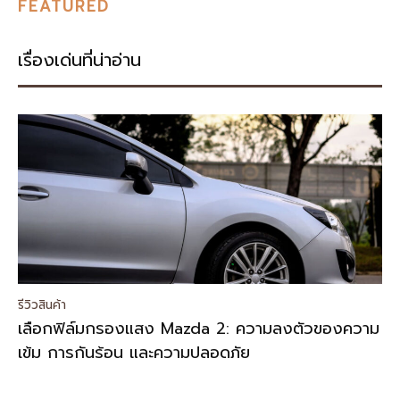
FEATURED
เรื่องเด่นที่น่าอ่าน
รีวิวสินค้า
เลือกฟิล์มกรองแสง Mazda 2: ความลงตัวของความ
เข้ม การกันร้อน และความปลอดภัย