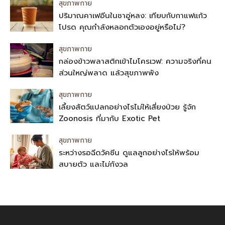
สุขภาพกาย
ปริมาณคาเฟอีนในชาอู่หลง: เทียบกับกาแฟแก้ว
โปรด คุณกำลังหลอกตัวเองอยู่หรือไม่?
สุขภาพกาย
กล่องข้าวพลาสติกเข้าไมโครเวฟ: ความจริงที่คน
ส่วนใหญ่พลาด แล้วสุขภาพพัง
สุขภาพกาย
เลี้ยงสัตว์แปลกอย่างไรไม่ให้เสี่ยงป่วย รู้จัก
Zoonosis ที่มากับ Exotic Pet
สุขภาพกาย
ระหว่างรอฉีดวัคซีน ดูแลลูกอย่างไรให้พร้อม
สบายตัว และไม่กังวล