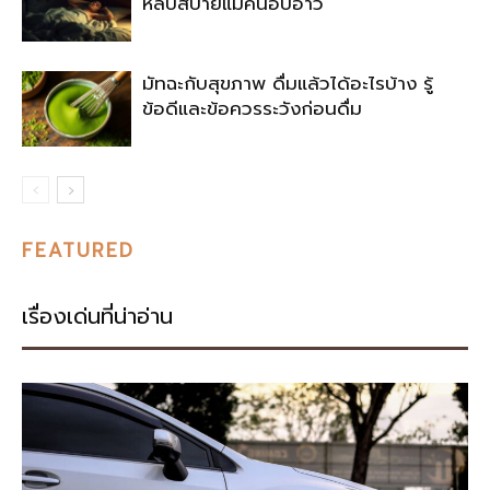
หลับสบายแม้คืนอบอ้าว
มัทฉะกับสุขภาพ ดื่มแล้วได้อะไรบ้าง รู้
ข้อดีและข้อควรระวังก่อนดื่ม
FEATURED
เรื่องเด่นที่น่าอ่าน