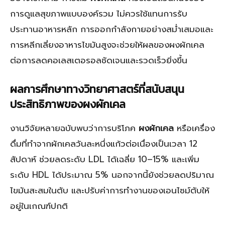
การดูแลสุขภาพแบบองค์รวม ไม่ควรใช้แทนการรับ
ประทานอาหารหลัก การออกกำลังกายอย่างสม่ำเสมอและ
การหลีกเลี่ยงอาหารไขมันสูงจะช่วยให้ผลของผงผักเคล
ต่อการลดคอเลสเตอรอลชัดเจนและรวดเร็วยิ่งขึ้น
ผลการศึกษาทางวิทยาศาสตร์ที่สนับสนุน
ประสิทธิภาพของผงผักเคล
งานวิจัยหลายฉบับพบว่าการบริโภค
ผงผักเคล
หรือเครื่อง
ดื่มที่ทำจากผักเคลวันละหนึ่งแก้วต่อเนื่องเป็นเวลา 12
สัปดาห์ ช่วยลดระดับ LDL ได้เฉลี่ย 10–15% และเพิ่ม
ระดับ HDL ได้ประมาณ 5% นอกจากนี้ยังช่วยลดปริมาณ
ไขมันสะสมในตับ และปรับค่าการทำงานของเอนไซม์ตับให้
อยู่ในเกณฑ์ปกติ