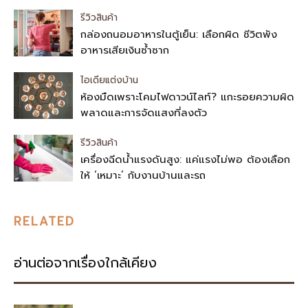
รีวิวสินค้า
กล่องถนอมอาหารในตู้เย็น: เลือกผิด ชีวิตพัง
อาหารเสียเงินซ้ำซาก
ไอเดียแต่งบ้าน
ห้องมืดเพราะโคมไฟดาวน์ไลท์? แกะรอยความผิด
พลาดและการจัดแสงที่ลงตัว
รีวิวสินค้า
เครื่องฉีดน้ำแรงดันสูง: แค่แรงไม่พอ ต้องเลือก
ให้ ‘เหมาะ’ กับงานบ้านและรถ
RELATED
อ่านต่อจากเรื่องใกล้เคียง