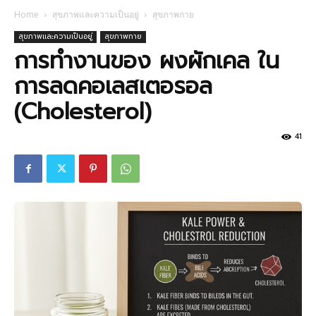
Home
สุขภาพและความเป็นอยู่
สุขภาพกาย
สุขภาพและความเป็นอยู่
สุขภาพกาย
การทำงานของ ผงผักเคล ใน
การลดคอเลสเตอรอล
(Cholesterol)
41