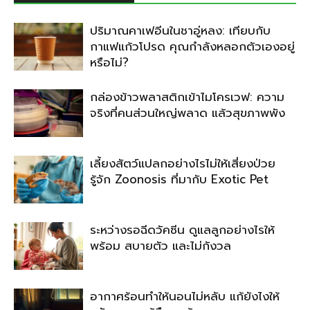
ปริมาณคาเฟอีนในชาอู่หลง: เทียบกับ
กาแฟแก้วโปรด คุณกำลังหลอกตัวเองอยู่
หรือไม่?
กล่องข้าวพลาสติกเข้าไมโครเวฟ: ความ
จริงที่คนส่วนใหญ่พลาด แล้วสุขภาพพัง
เลี้ยงสัตว์แปลกอย่างไรไม่ให้เสี่ยงป่วย
รู้จัก Zoonosis ที่มากับ Exotic Pet
ระหว่างรอฉีดวัคซีน ดูแลลูกอย่างไรให้
พร้อม สบายตัว และไม่กังวล
อากาศร้อนทำให้นอนไม่หลับ แก้ยังไงให้