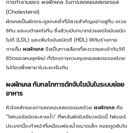
การทำงานของ ผงผักเคล ในการลดคอเลสเตอรอล
(Cholesterol)
ผักเคลเป็นผักตระกูลกะหล่ำที่มีสารสำคัญอย่างลูทีน เควอ
ซิทิน และเบต้าแคโรทีน ซึ่งล้วนมีบทบาทช่วยลดไขมันชนิด
ไม่ดี (LDL) และเพิ่มไขมันชนิดดี (HDL) ให้กับร่างกาย
การดื่ม
ผงผักเคล
จึงเป็นทางเลือกที่สะดวกและเข้ากับวิถี
ชีวิตของคนยุคใหม่ ที่ต้องการควบคุมคอเลสเตอรอลโดย
ไม่ต้องพึ่งพายาในระยะเริ่มต้น
ผงผักเคล กับกลไกการดักจับไขมันในระบบย่อย
อาหาร
หัวใจหลักของการลดคอเลสเตอรอลด้วย
ผงผักเคล
คือ
“ไฟเบอร์ชนิดละลายน้ำ” ที่พบในผักใบเขียวชนิดนี้ ไฟเบอร์
ประเภทนี้จะทำหน้าที่เหมือนฟองน้ำขนาดเล็ก คอยดูดซับไข