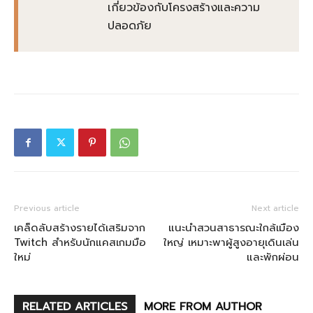
เกี่ยวข้องกับโครงสร้างและความ
ปลอดภัย
Previous article
Next article
เคล็ดลับสร้างรายได้เสริมจาก
แนะนำสวนสาธารณะใกล้เมือง
Twitch สำหรับนักแคสเกมมือ
ใหญ่ เหมาะพาผู้สูงอายุเดินเล่น
ใหม่
และพักผ่อน
RELATED ARTICLES
MORE FROM AUTHOR