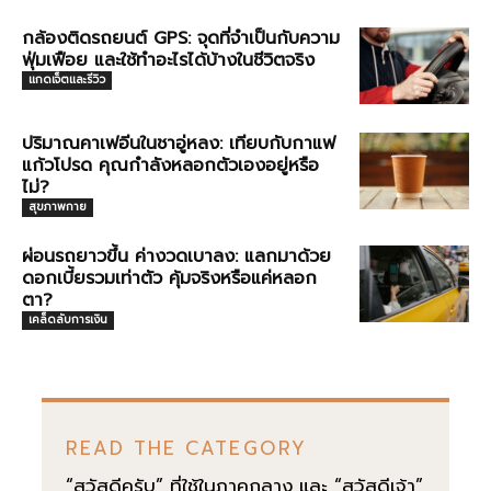
กล้องติดรถยนต์ GPS: จุดที่จำเป็นกับความ
ฟุ่มเฟือย และใช้ทำอะไรได้บ้างในชีวิตจริง
แกดเจ็ตและรีวิว
ปริมาณคาเฟอีนในชาอู่หลง: เทียบกับกาแฟ
แก้วโปรด คุณกำลังหลอกตัวเองอยู่หรือ
ไม่?
สุขภาพกาย
ผ่อนรถยาวขึ้น ค่างวดเบาลง: แลกมาด้วย
ดอกเบี้ยรวมเท่าตัว คุ้มจริงหรือแค่หลอก
ตา?
เคล็ดลับการเงิน
READ THE CATEGORY
“สวัสดีครับ” ที่ใช้ในภาคกลาง และ “สวัสดีเจ้า”