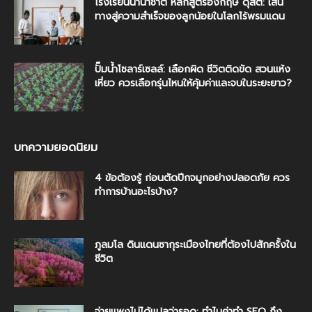
โรงเรียนนานาชาติ หลักสูตรอังกฤษ ดุสิต: เส้น
ทางสู่ความสำเร็จของลูกน้อยในโลกไร้พรมแดน
ปั๊มน้ำโซลาร์เซลล์: เลือกผิด ชีวิตติดขัด สวนแห้ง
เหี่ยว ควรเลือกรุ่นไหนให้คุ้มค่าและจบในระยะยาว?
บทความยอดนิยม
4 ข้อต้องรู้ ก่อนตัดปีกจมูกอย่างปลอดภัย ควร
ทำการบ้านอะไรบ้าง?
ภูลมโล ดินแดนซากุระเมืองไทยที่ต้องไปสักครั้งใน
ชีวิต
จ่ายแพงไม่ได้แปลว่ารอด: ทำไมค่าทำ SEO ถึง