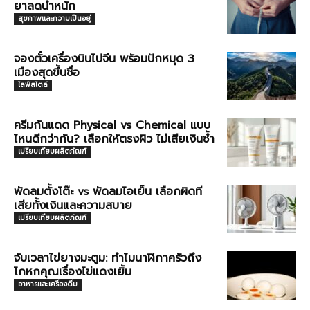
ยาลดน้ำหนัก
สุขภาพและความเป็นอยู่
จองตั๋วเครื่องบินไปจีน พร้อมปักหมุด 3
เมืองสุดขึ้นชื่อ
ไลฟ์สไตล์
ครีมกันแดด Physical vs Chemical แบบ
ไหนดีกว่ากัน? เลือกให้ตรงผิว ไม่เสียเงินซ้ำ
เปรียบเทียบผลิตภัณฑ์
พัดลมตั้งโต๊ะ vs พัดลมไอเย็น เลือกผิดที
เสียทั้งเงินและความสบาย
เปรียบเทียบผลิตภัณฑ์
จับเวลาไข่ยางมะตูม: ทำไมนาฬิกาครัวถึง
โกหกคุณเรื่องไข่แดงเยิ้ม
อาหารและเครื่องดื่ม