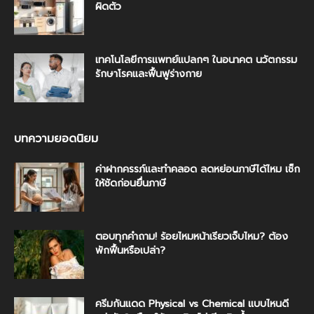
ผิดตัว
เทคโนโลยีการแพทย์แปลกๆ ในอนาคต นวัตกรรม
รักษาโรคและฟื้นฟูร่างกาย
บทความยอดนิยม
ค่าฝากครรภ์และทำคลอด ลดหย่อนภาษีได้ไหม เช็ก
ให้ชัดก่อนยื่นภาษี
ตอบทุกคำถาม! ร้อยไหมหน้าเรียวเจ็บไหม? ต้อง
พักฟื้นหรือเปล่า?
ครีมกันแดด Physical vs Chemical แบบไหนดี