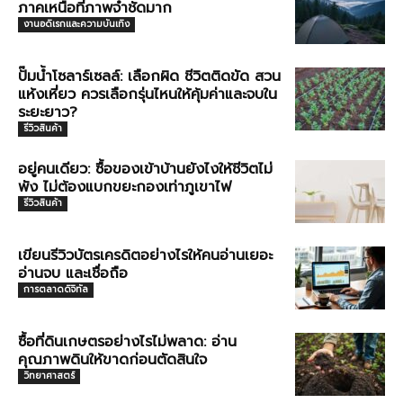
ภาคเหนือที่ภาพจำชัดมาก
งานอดิเรกและความบันเทิง
ปั๊มน้ำโซลาร์เซลล์: เลือกผิด ชีวิตติดขัด สวน
แห้งเหี่ยว ควรเลือกรุ่นไหนให้คุ้มค่าและจบใน
ระยะยาว?
รีวิวสินค้า
อยู่คนเดียว: ซื้อของเข้าบ้านยังไงให้ชีวิตไม่
พัง ไม่ต้องแบกขยะกองเท่าภูเขาไฟ
รีวิวสินค้า
เขียนรีวิวบัตรเครดิตอย่างไรให้คนอ่านเยอะ
อ่านจบ และเชื่อถือ
การตลาดดิจิทัล
ซื้อที่ดินเกษตรอย่างไรไม่พลาด: อ่าน
คุณภาพดินให้ขาดก่อนตัดสินใจ
วิทยาศาสตร์