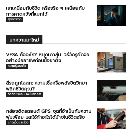
เราเหนื่อยกับชีวิต หรือจริง ๆ เหนื่อยกับ
การคาดหวังที่แบกไว้
สุขภาพจิต
บทความมาใหม่
VESA คืออะไร? หยุดเดาสุ่ม: วิธีวัดรูยึดจอ
อย่างมืออาชีพก่อนซื้อขาตั้ง
ความรู้รอบตัว
สีรถถูกโฉลก: ความเชื่อหรือพลังจิตวิทยา
พลิกชีวิตคุณ?
จิตวิทยาและแรงบันดาลใจ
กล้องติดรถยนต์ GPS: จุดที่จำเป็นกับความ
ฟุ่มเฟือย และใช้ทำอะไรได้บ้างในชีวิตจริง
แกดเจ็ตและรีวิว