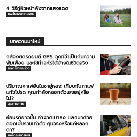
4 วิธีกู้ผิวหน้าพังจากแสงแดด
แฟชั่นและความงาม
บทความมาใหม่
กล้องติดรถยนต์ GPS: จุดที่จำเป็นกับความ
ฟุ่มเฟือย และใช้ทำอะไรได้บ้างในชีวิตจริง
แกดเจ็ตและรีวิว
ปริมาณคาเฟอีนในชาอู่หลง: เทียบกับกาแฟ
แก้วโปรด คุณกำลังหลอกตัวเองอยู่หรือ
ไม่?
สุขภาพกาย
ผ่อนรถยาวขึ้น ค่างวดเบาลง: แลกมาด้วย
ดอกเบี้ยรวมเท่าตัว คุ้มจริงหรือแค่หลอก
ตา?
เคล็ดลับการเงิน